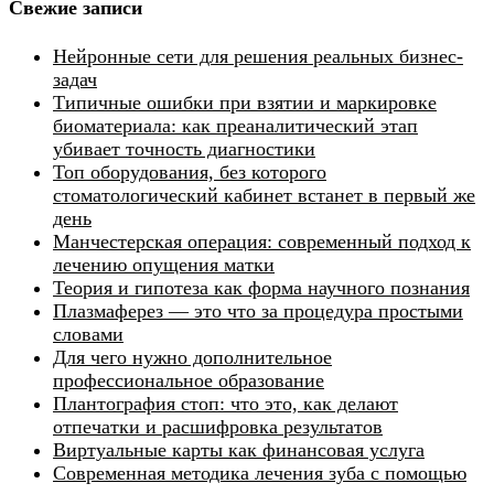
Свежие записи
Нейронные сети для решения реальных бизнес-
задач
Типичные ошибки при взятии и маркировке
биоматериала: как преаналитический этап
убивает точность диагностики
Топ оборудования, без которого
стоматологический кабинет встанет в первый же
день
Манчестерская операция: современный подход к
лечению опущения матки
Теория и гипотеза как форма научного познания
Плазмаферез — это что за процедура простыми
словами
Для чего нужно дополнительное
профессиональное образование
Плантография стоп: что это, как делают
отпечатки и расшифровка результатов
Виртуальные карты как финансовая услуга
Современная методика лечения зуба с помощью