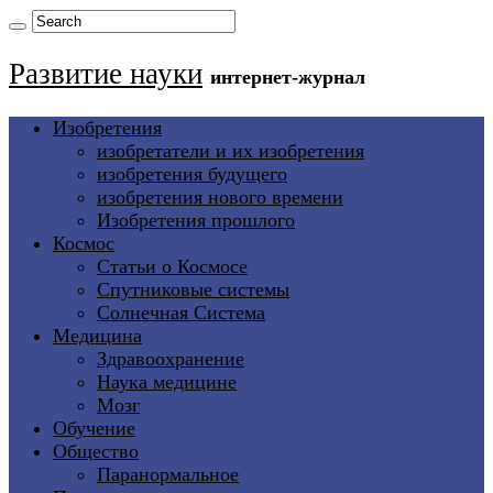
Развитие науки
интернет-журнал
Изобретения
изобретатели и их изобретения
изобретения будущего
изобретения нового времени
Изобретения прошлого
Космос
Статьи о Космосе
Спутниковые системы
Солнечная Система
Медицина
Здравоохранение
Наука медицине
Мозг
Обучение
Общество
Паранормальное