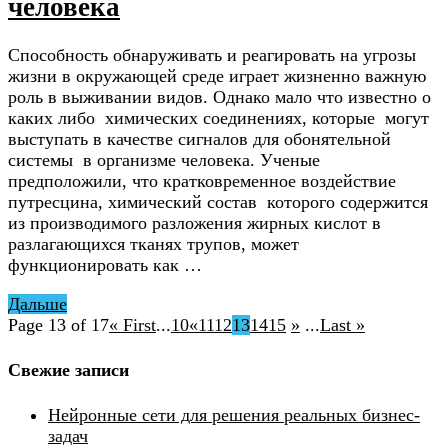
человека
Способность обнаруживать и реагировать на угрозы
жизни в окружающей среде играет жизненно важную
роль в выживании видов. Однако мало что известно о
каких либо химических соединениях, которые могут
выступать в качестве сигналов для обонятельной
системы в организме человека. Ученые
предположили, что кратковременное воздействие
путресцина, химический состав которого содержится
из производимого разложения жирных кислот в
разлагающихся тканях трупов, может
функционировать как …
Дальше
Page 13 of 17
« First
...
10
«
11
12
13
14
15
»
...
Last »
Свежие записи
Нейронные сети для решения реальных бизнес-
задач