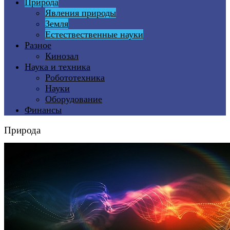
Природа
Явления природы
Земля
Естествественные науки
Разное
Кинозал
Наука и техника
Робототехника
Науки
Оборудование
Финансы
Природа