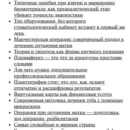
Типичные ошибки при взятии и маркировке
биоматериала: как преаналитический этап
убивает точность диагностики
Топ оборудования, без которого
стоматологический кабинет встанет в первый же
день
Манчестерская операция: современный подход к
лечению опущения матки
Теория и гипотеза как форма научного познания
Плазмаферез — это что за процедура простыми
словами
Для чего нужно дополнительное
профессиональное образование
Плантография стоп: что это, как делают
отпечатки и расшифровка результатов
Виртуальные карты как финансовая услуга
Современная методика лечения зуба с помощью
микроскопа
Операция при опущении матки — подготовка,
ход операции, реабилитация
Самые спокойные и мирные страны