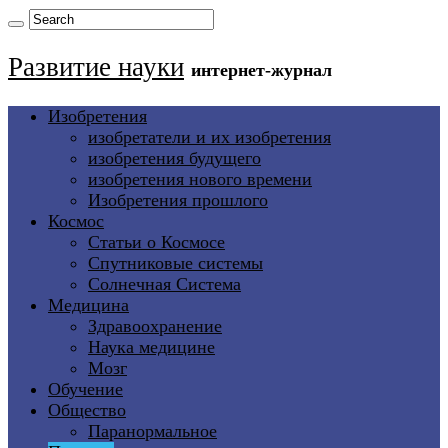
Развитие науки
интернет-журнал
Изобретения
изобретатели и их изобретения
изобретения будущего
изобретения нового времени
Изобретения прошлого
Космос
Статьи о Космосе
Спутниковые системы
Солнечная Система
Медицина
Здравоохранение
Наука медицине
Мозг
Обучение
Общество
Паранормальное