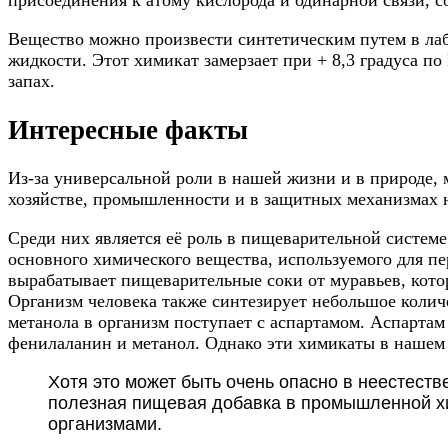
присоединения к атому кислорода и одинарной связи, 
Вещество можно произвести синтетическим путем в ла
жидкости. Этот химикат замерзает при + 8,3 градуса п
запах.
Интересные факты
Из-за универсальной роли в нашей жизни и в природе,
хозяйстве, промышленности и в защитных механизмах 
Среди них является её роль в пищеварительной систем
основного химического вещества, используемого для п
вырабатывает пищеварительные соки от муравьев, котор
Организм человека также синтезирует небольшое колич
метанола в организм поступает с аспартамом. Аспартам
фенилаланин и метанол. Однако эти химикаты в нашем 
Хотя это может быть очень опасно в неестест
полезная пищевая добавка в промышленной хи
организмами.