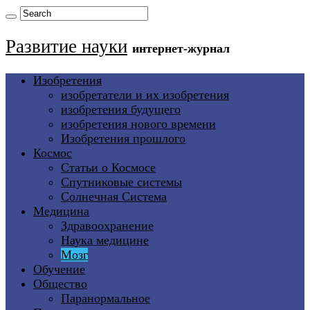
Развитие науки
интернет-журнал
Изобретения
изобретатели и их изобретения
изобретения будущего
изобретения нового времени
Изобретения прошлого
Космос
Статьи о Космосе
Спутниковые системы
Солнечная Система
Медицина
Здравоохранение
Наука медицине
Мозг
Обучение
Общество
Паранормальное