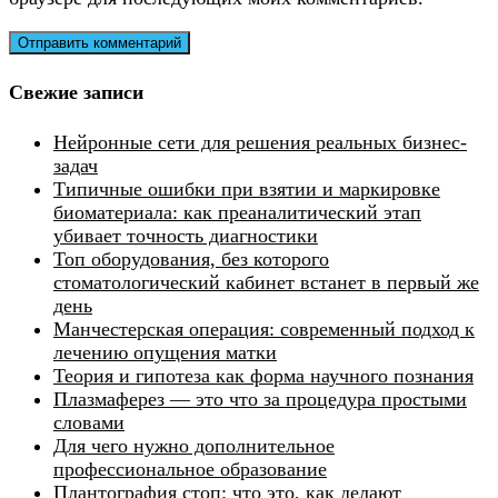
Свежие записи
Нейронные сети для решения реальных бизнес-
задач
Типичные ошибки при взятии и маркировке
биоматериала: как преаналитический этап
убивает точность диагностики
Топ оборудования, без которого
стоматологический кабинет встанет в первый же
день
Манчестерская операция: современный подход к
лечению опущения матки
Теория и гипотеза как форма научного познания
Плазмаферез — это что за процедура простыми
словами
Для чего нужно дополнительное
профессиональное образование
Плантография стоп: что это, как делают