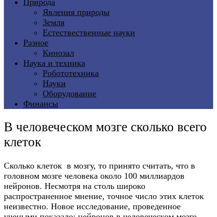
Природа
Явления природы
Земля
Естествественные науки
Разное
Кинозал
Наука и техника
Робототехника
Науки
Оборудование
Финансы
В человеческом мозге сколько всего
клеток
Сколько клеток в мозгу, то принято считать, что в
головном мозге человека около 100 миллиардов
нейронов. Несмотря на столь широко
распространенное мнение, точное число этих клеток
неизвестно. Новое исследование, проведенное
учеными показало: нейронов в человеческом мозге