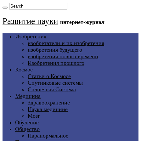
Развитие науки
интернет-журнал
Изобретения
изобретатели и их изобретения
изобретения будущего
изобретения нового времени
Изобретения прошлого
Космос
Статьи о Космосе
Спутниковые системы
Солнечная Система
Медицина
Здравоохранение
Наука медицине
Мозг
Обучение
Общество
Паранормальное