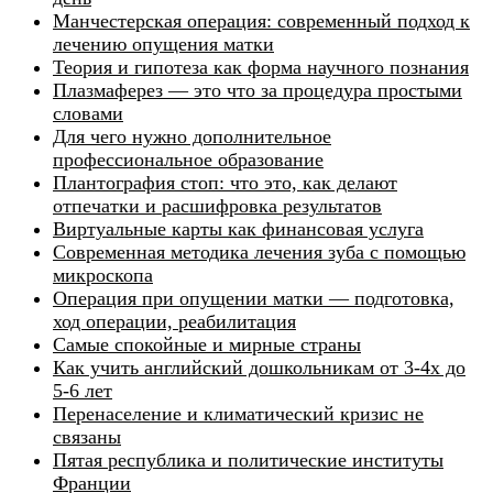
Манчестерская операция: современный подход к
лечению опущения матки
Теория и гипотеза как форма научного познания
Плазмаферез — это что за процедура простыми
словами
Для чего нужно дополнительное
профессиональное образование
Плантография стоп: что это, как делают
отпечатки и расшифровка результатов
Виртуальные карты как финансовая услуга
Современная методика лечения зуба с помощью
микроскопа
Операция при опущении матки — подготовка,
ход операции, реабилитация
Самые спокойные и мирные страны
Как учить английский дошкольникам от 3-4х до
5-6 лет
Перенаселение и климатический кризис не
связаны
Пятая республика и политические институты
Франции