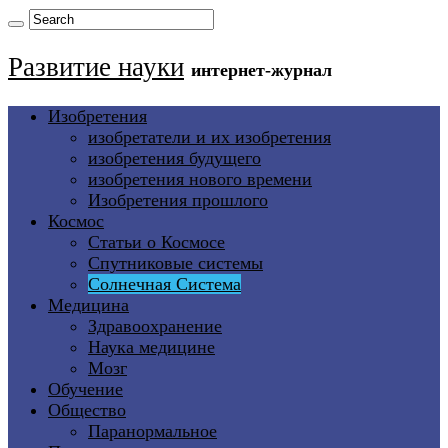
Развитие науки
интернет-журнал
Изобретения
изобретатели и их изобретения
изобретения будущего
изобретения нового времени
Изобретения прошлого
Космос
Статьи о Космосе
Спутниковые системы
Солнечная Система
Медицина
Здравоохранение
Наука медицине
Мозг
Обучение
Общество
Паранормальное