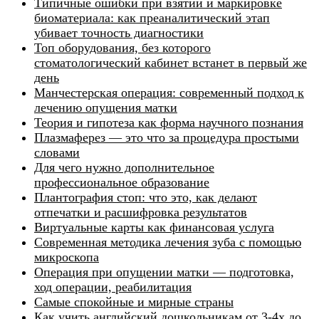
Типичные ошибки при взятии и маркировке
биоматериала: как преаналитический этап
убивает точность диагностики
Топ оборудования, без которого
стоматологический кабинет встанет в первый же
день
Манчестерская операция: современный подход к
лечению опущения матки
Теория и гипотеза как форма научного познания
Плазмаферез — это что за процедура простыми
словами
Для чего нужно дополнительное
профессиональное образование
Плантография стоп: что это, как делают
отпечатки и расшифровка результатов
Виртуальные карты как финансовая услуга
Современная методика лечения зуба с помощью
микроскопа
Операция при опущении матки — подготовка,
ход операции, реабилитация
Самые спокойные и мирные страны
Как учить английский дошкольникам от 3-4х до