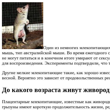
Один из немногих млекопитающих 
мышь, тип австралийской мыши. Во время ежегодного с
не могут питаться и в конечном итоге умирают от секс
для воспроизведения. Эксперименты подтвердили, что т
Другие мелкие млекопитающие такие, как хорошо изве
весной. Вероятно это зависит от продовольственных ре
До какого возраста живут живоро
Плацентарные млекопитающие, известные как живородя
грызуны имеют короткую продолжительность жизни, редк