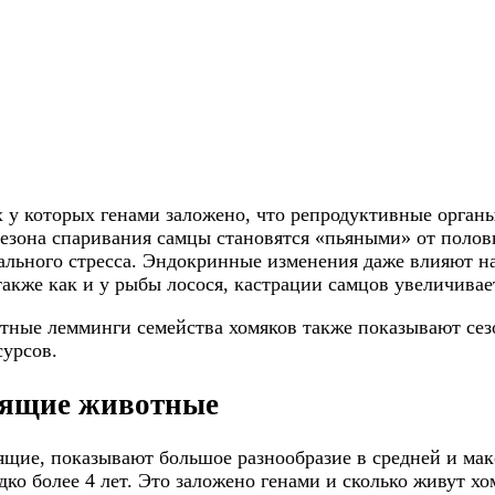
у которых генами заложено, что репродуктивные органы
езона спаривания самцы становятся «пьяными» от полов
уального стресса. Эндокринные изменения даже влияют н
акже как и у рыбы лосося, кастрации самцов увеличивает
стные лемминги семейства хомяков также показывают се
сурсов.
дящие животные
щие, показывают большое разнообразие в средней и ма
о более 4 лет. Это заложено генами и сколько живут хом