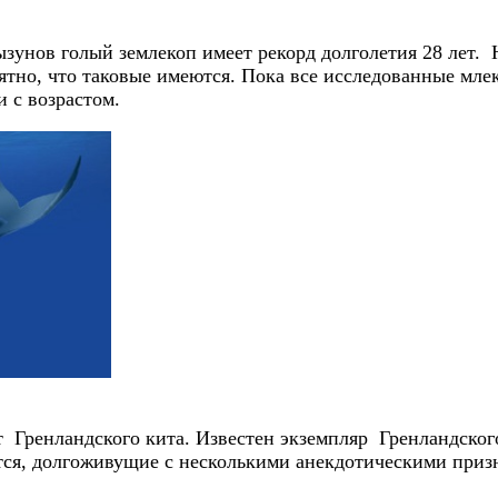
зунов голый землекоп имеет рекорд долголетия 28 лет.
оятно, что таковые имеются. Пока все исследованные м
 с возрастом.
Гренландского кита. Известен экземпляр Гренландского
ется, долгоживущие с несколькими анекдотическими при