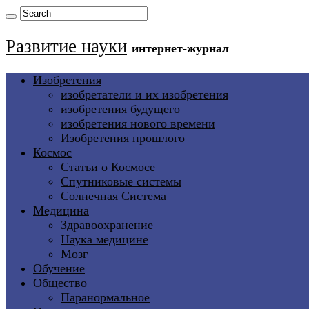
Развитие науки
интернет-журнал
Изобретения
изобретатели и их изобретения
изобретения будущего
изобретения нового времени
Изобретения прошлого
Космос
Статьи о Космосе
Спутниковые системы
Солнечная Система
Медицина
Здравоохранение
Наука медицине
Мозг
Обучение
Общество
Паранормальное