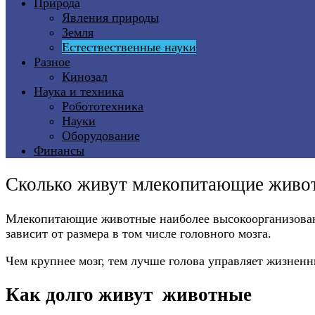
Природа
Явления природы
Земля
Естествественные науки
Разное
Кинозал
Наука и техника
Робототехника
Науки
Оборудование
Финансы
Сколько живут млекопитающие живо
Млекопитающие животные наиболее высокоорганизован
зависит от размера в том числе головного мозга.
Чем крупнее мозг, тем лучше голова управляет жизнен
Как долго живут животные