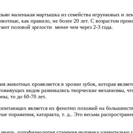
ьян маленькая мартышка из семейства игрунковых и лем
ивотные, как правило, не более 20 лет. С возрастом про
ют половой зрелости менее чем через 2-3 года.
ия животных проявляется в эрозии зубов, которая являет
лгоживущих видов развивались творческие механизмы, чт
ы, то до 60-70 лет.
опитающих является их фенотип похожий на большинство
тые поражения, катаракта, т. д.. Это весьма распростра
я мышь, патофизиология старения человека удивительно