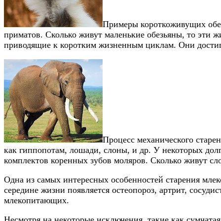
Примеры короткоживущих обез
приматов. Сколько живут маленькие обезьяны, то эти ж
приводящие к коротким жизненным циклам. Они достига
Процесс механического старен
как гиппопотам, лошади, слоны, и др. У некоторых до
комплектов коренных зубов моляров. Сколько живут слон
Одна из самых интересных особенностей старения млек
середине жизни появляется остеопороз, артрит, сосудис
млекопитающих.
Несмотря на некоторые исключения, такие как сумчата