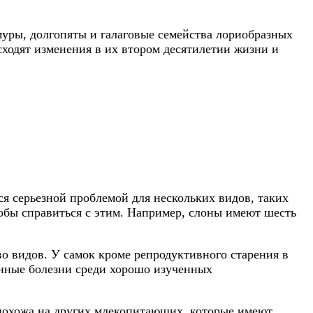
уры, долгопяты и галаговые семейства лориобразных
исходят изменения в их втором десятилетии жизни и
ся серьезной проблемой для нескольких видов, таких
обы справиться с этим. Например, слоны имеют шесть
 видов. У самок кроме репродуктивного старения в
ненные болезни среди хорошо изученных
 похожа на других млекопитающих, которые имеют