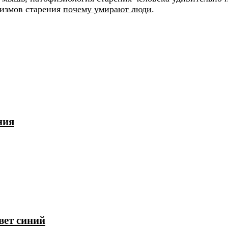
низмов старения
почему умирают люди
.
ния
вет синий