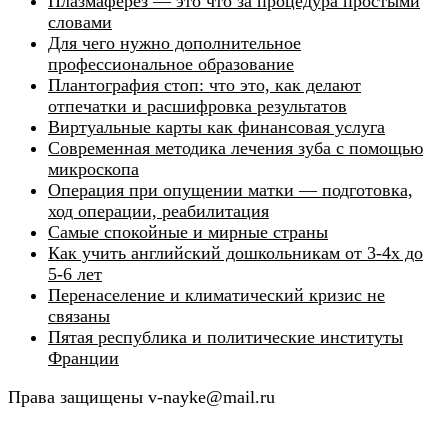
Плазмаферез — это что за процедура простыми
словами
Для чего нужно дополнительное
профессиональное образование
Плантография стоп: что это, как делают
отпечатки и расшифровка результатов
Виртуальные карты как финансовая услуга
Современная методика лечения зуба с помощью
микроскопа
Операция при опущении матки — подготовка,
ход операции, реабилитация
Самые спокойные и мирные страны
Как учить английский дошкольникам от 3-4х до
5-6 лет
Перенаселение и климатический кризис не
связаны
Пятая республика и политические институты
Франции
Права защищены v-nayke@mail.ru