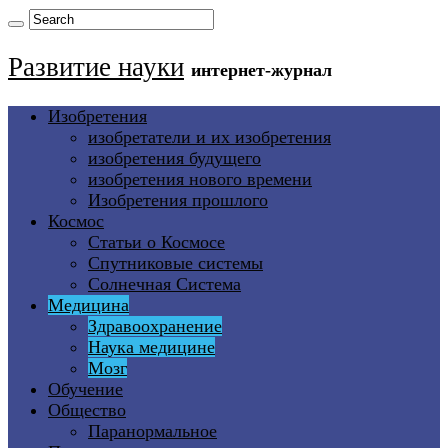
Развитие науки
интернет-журнал
Изобретения
изобретатели и их изобретения
изобретения будущего
изобретения нового времени
Изобретения прошлого
Космос
Статьи о Космосе
Спутниковые системы
Солнечная Система
Медицина
Здравоохранение
Наука медицине
Мозг
Обучение
Общество
Паранормальное