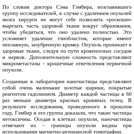
По словам доктора Сэма Гэмбира, возглавившего
группу исследователей, в случае с удалением опухолей
мозга хирурги не могут себе позволить «роскоши»
вырезать часть здоровой ткани вокруг образования,
чтобы убедиться, что оно удалено полностью. Это
усложняет удаление глиобластом, которые имеют
неплавную, зазубренную кромку. Опухоль проникает в
здоровые ткани, следуя по пути кровеносных сосудов
и нервов. Дополнительную сложность представляют
микрометастазы – крошечные ответвления первичной
опухоли.
Созданные в лаборатории наночастицы представляют
собой очень маленькие золотые шарики, покрытые
реагентом гадолинием. Диаметр каждой частицы в 60
раз меньше диаметра красных кровяных телец. В
результате исследования, проведенного в прошлом
году, Гэмбир и его группа доказали, что такие частицы
нетоксичны. Оседая в клетках опухоли, наночастицы
отмечают их – границы опухоли видны при
использовании магнитно-резонансной томографии.