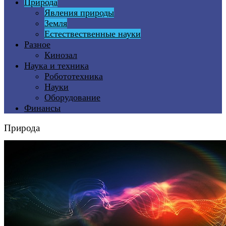
Природа
Явления природы
Земля
Естествественные науки
Разное
Кинозал
Наука и техника
Робототехника
Науки
Оборудование
Финансы
Природа