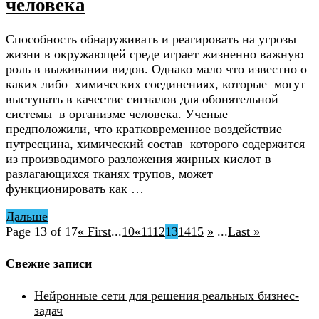
человека
Способность обнаруживать и реагировать на угрозы
жизни в окружающей среде играет жизненно важную
роль в выживании видов. Однако мало что известно о
каких либо химических соединениях, которые могут
выступать в качестве сигналов для обонятельной
системы в организме человека. Ученые
предположили, что кратковременное воздействие
путресцина, химический состав которого содержится
из производимого разложения жирных кислот в
разлагающихся тканях трупов, может
функционировать как …
Дальше
Page 13 of 17
« First
...
10
«
11
12
13
14
15
»
...
Last »
Свежие записи
Нейронные сети для решения реальных бизнес-
задач