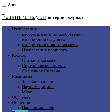
Развитие науки
интернет-журнал
Изобретения
изобретатели и их изобретения
изобретения будущего
изобретения нового времени
Изобретения прошлого
Космос
Статьи о Космосе
Спутниковые системы
Солнечная Система
Медицина
Здравоохранение
Наука медицине
Мозг
Обучение
Общество
Паранормальное