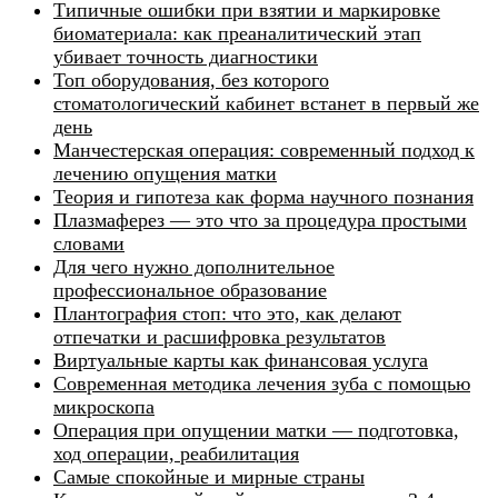
Типичные ошибки при взятии и маркировке
биоматериала: как преаналитический этап
убивает точность диагностики
Топ оборудования, без которого
стоматологический кабинет встанет в первый же
день
Манчестерская операция: современный подход к
лечению опущения матки
Теория и гипотеза как форма научного познания
Плазмаферез — это что за процедура простыми
словами
Для чего нужно дополнительное
профессиональное образование
Плантография стоп: что это, как делают
отпечатки и расшифровка результатов
Виртуальные карты как финансовая услуга
Современная методика лечения зуба с помощью
микроскопа
Операция при опущении матки — подготовка,
ход операции, реабилитация
Самые спокойные и мирные страны