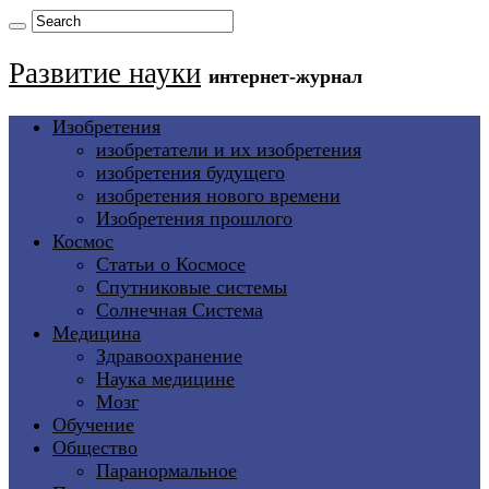
Развитие науки
интернет-журнал
Изобретения
изобретатели и их изобретения
изобретения будущего
изобретения нового времени
Изобретения прошлого
Космос
Статьи о Космосе
Спутниковые системы
Солнечная Система
Медицина
Здравоохранение
Наука медицине
Мозг
Обучение
Общество
Паранормальное