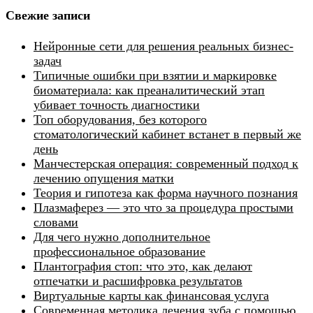
Свежие записи
Нейронные сети для решения реальных бизнес-
задач
Типичные ошибки при взятии и маркировке
биоматериала: как преаналитический этап
убивает точность диагностики
Топ оборудования, без которого
стоматологический кабинет встанет в первый же
день
Манчестерская операция: современный подход к
лечению опущения матки
Теория и гипотеза как форма научного познания
Плазмаферез — это что за процедура простыми
словами
Для чего нужно дополнительное
профессиональное образование
Плантография стоп: что это, как делают
отпечатки и расшифровка результатов
Виртуальные карты как финансовая услуга
Современная методика лечения зуба с помощью