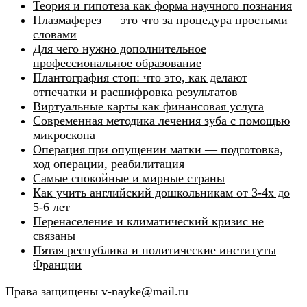
Теория и гипотеза как форма научного познания
Плазмаферез — это что за процедура простыми
словами
Для чего нужно дополнительное
профессиональное образование
Плантография стоп: что это, как делают
отпечатки и расшифровка результатов
Виртуальные карты как финансовая услуга
Современная методика лечения зуба с помощью
микроскопа
Операция при опущении матки — подготовка,
ход операции, реабилитация
Самые спокойные и мирные страны
Как учить английский дошкольникам от 3-4х до
5-6 лет
Перенаселение и климатический кризис не
связаны
Пятая республика и политические институты
Франции
Права защищены v-nayke@mail.ru