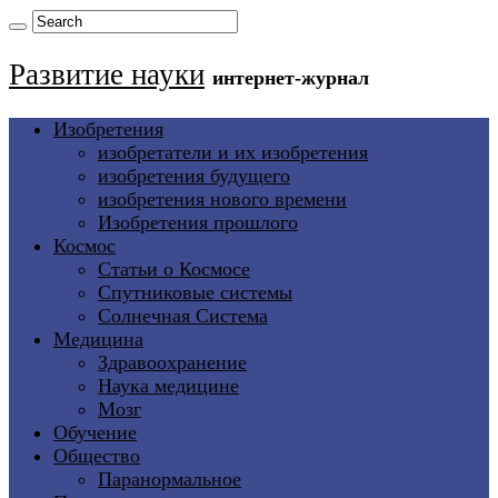
Развитие науки
интернет-журнал
Изобретения
изобретатели и их изобретения
изобретения будущего
изобретения нового времени
Изобретения прошлого
Космос
Статьи о Космосе
Спутниковые системы
Солнечная Система
Медицина
Здравоохранение
Наука медицине
Мозг
Обучение
Общество
Паранормальное