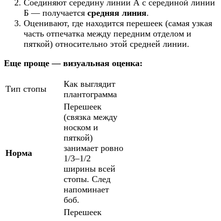
Соединяют середину линии А с серединой линии
Б — получается
средняя линия
.
Оценивают, где находится перешеек (самая узкая
часть отпечатка между передним отделом и
пяткой) относительно этой средней линии.
Еще проще — визуальная оценка:
Как выглядит
Тип стопы
плантограмма
Перешеек
(связка между
носком и
пяткой)
занимает ровно
Норма
1/3–1/2
ширины всей
стопы. След
напоминает
боб.
Перешеек