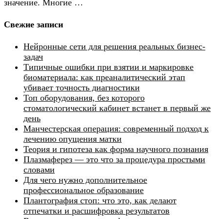
значение. Многие …
Свежие записи
Нейронные сети для решения реальных бизнес-
задач
Типичные ошибки при взятии и маркировке
биоматериала: как преаналитический этап
убивает точность диагностики
Топ оборудования, без которого
стоматологический кабинет встанет в первый же
день
Манчестерская операция: современный подход к
лечению опущения матки
Теория и гипотеза как форма научного познания
Плазмаферез — это что за процедура простыми
словами
Для чего нужно дополнительное
профессиональное образование
Плантография стоп: что это, как делают
отпечатки и расшифровка результатов