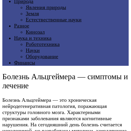
Природа
Явления природы
Земля
Естествественные науки
Разное
Кинозал
Наука и техника
Робототехника
Науки
Оборудование
Финансы
Болезнь Альцгеймера — симптомы и
лечение
Болезнь Альцгеймера — это хроническая
нейродегенеративная патология, поражающая
структуры головного мозга. Характерными
признаками заболевания являются когнитивные
нарушения. На сегодняшний день болезнь считается
неизлечимой, но разработаны методики, замедляющие