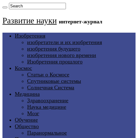
Развитие науки
интернет-журнал
Изобретения
изобретатели и их изобретения
изобретения будущего
изобретения нового времени
Изобретения прошлого
Космос
Статьи о Космосе
Спутниковые системы
Солнечная Система
Медицина
Здравоохранение
Наука медицине
Мозг
Обучение
Общество
Паранормальное