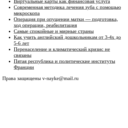
Виртуальные карты как финансовая услуга
Современная методика лечения зуба с помощью
микроскопа
Операция при опущении матки — подготовка,
ход операции, реабилитация
Самые спокойные и мирные страны
Как учить английский дошкольникам от 3-4х до
5-6 лет
Перенаселение и климатический кризис не
связаны
Пятая республика и политические институты
Франции
Права защищены v-nayke@mail.ru