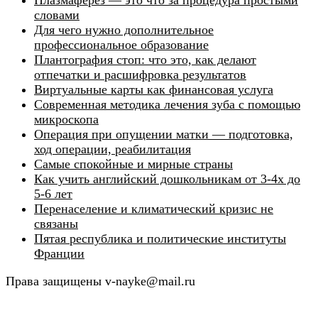
Плазмаферез — это что за процедура простыми
словами
Для чего нужно дополнительное
профессиональное образование
Плантография стоп: что это, как делают
отпечатки и расшифровка результатов
Виртуальные карты как финансовая услуга
Современная методика лечения зуба с помощью
микроскопа
Операция при опущении матки — подготовка,
ход операции, реабилитация
Самые спокойные и мирные страны
Как учить английский дошкольникам от 3-4х до
5-6 лет
Перенаселение и климатический кризис не
связаны
Пятая республика и политические институты
Франции
Права защищены v-nayke@mail.ru