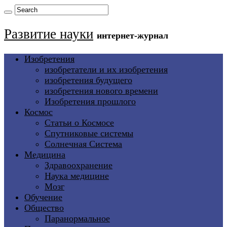
Развитие науки
интернет-журнал
Изобретения
изобретатели и их изобретения
изобретения будущего
изобретения нового времени
Изобретения прошлого
Космос
Статьи о Космосе
Спутниковые системы
Солнечная Система
Медицина
Здравоохранение
Наука медицине
Мозг
Обучение
Общество
Паранормальное