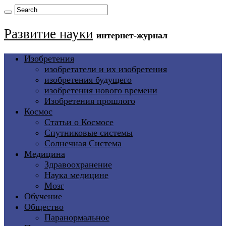
Развитие науки
интернет-журнал
Изобретения
изобретатели и их изобретения
изобретения будущего
изобретения нового времени
Изобретения прошлого
Космос
Статьи о Космосе
Спутниковые системы
Солнечная Система
Медицина
Здравоохранение
Наука медицине
Мозг
Обучение
Общество
Паранормальное