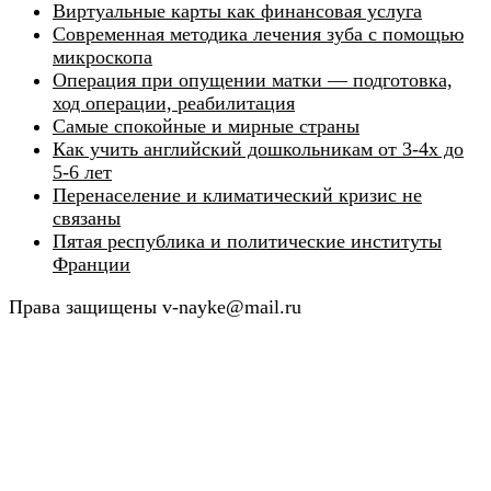
Виртуальные карты как финансовая услуга
Современная методика лечения зуба с помощью
микроскопа
Операция при опущении матки — подготовка,
ход операции, реабилитация
Самые спокойные и мирные страны
Как учить английский дошкольникам от 3-4х до
5-6 лет
Перенаселение и климатический кризис не
связаны
Пятая республика и политические институты
Франции
Права защищены v-nayke@mail.ru