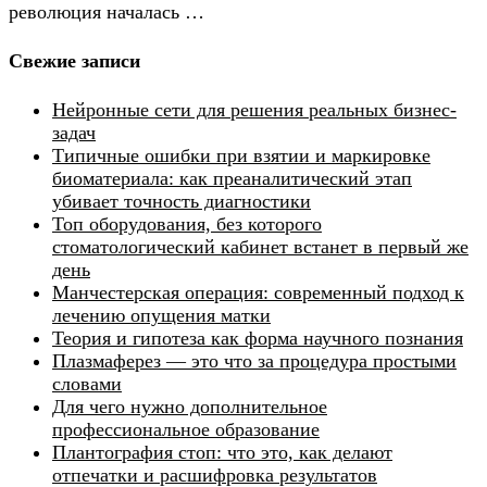
революция началась …
Свежие записи
Нейронные сети для решения реальных бизнес-
задач
Типичные ошибки при взятии и маркировке
биоматериала: как преаналитический этап
убивает точность диагностики
Топ оборудования, без которого
стоматологический кабинет встанет в первый же
день
Манчестерская операция: современный подход к
лечению опущения матки
Теория и гипотеза как форма научного познания
Плазмаферез — это что за процедура простыми
словами
Для чего нужно дополнительное
профессиональное образование
Плантография стоп: что это, как делают
отпечатки и расшифровка результатов