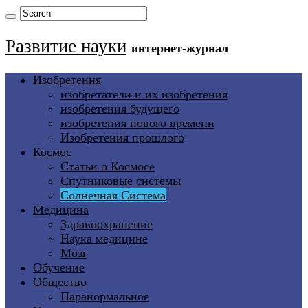
Развитие науки
интернет-журнал
Изобретения
изобретатели и их изобретения
изобретения будущего
изобретения нового времени
Изобретения прошлого
Космос
Статьи о Космосе
Спутниковые системы
Солнечная Система
Медицина
Здравоохранение
Наука медицине
Мозг
Обучение
Общество
Паранормальное