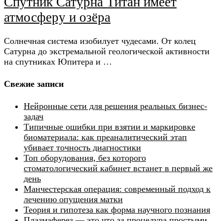
Спутник Сатурна Титан имеет
атмосферу и озёра
Солнечная система изобилует чудесами. От колец
Сатурна до экстремальной геологической активности
на спутниках Юпитера и …
Свежие записи
Нейронные сети для решения реальных бизнес-
задач
Типичные ошибки при взятии и маркировке
биоматериала: как преаналитический этап
убивает точность диагностики
Топ оборудования, без которого
стоматологический кабинет встанет в первый же
день
Манчестерская операция: современный подход к
лечению опущения матки
Теория и гипотеза как форма научного познания
Плазмаферез — это что за процедура простыми