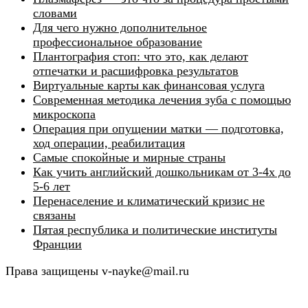
словами
Для чего нужно дополнительное
профессиональное образование
Плантография стоп: что это, как делают
отпечатки и расшифровка результатов
Виртуальные карты как финансовая услуга
Современная методика лечения зуба с помощью
микроскопа
Операция при опущении матки — подготовка,
ход операции, реабилитация
Самые спокойные и мирные страны
Как учить английский дошкольникам от 3-4х до
5-6 лет
Перенаселение и климатический кризис не
связаны
Пятая республика и политические институты
Франции
Права защищены v-nayke@mail.ru