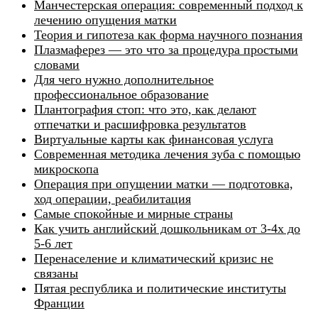
Манчестерская операция: современный подход к
лечению опущения матки
Теория и гипотеза как форма научного познания
Плазмаферез — это что за процедура простыми
словами
Для чего нужно дополнительное
профессиональное образование
Плантография стоп: что это, как делают
отпечатки и расшифровка результатов
Виртуальные карты как финансовая услуга
Современная методика лечения зуба с помощью
микроскопа
Операция при опущении матки — подготовка,
ход операции, реабилитация
Самые спокойные и мирные страны
Как учить английский дошкольникам от 3-4х до
5-6 лет
Перенаселение и климатический кризис не
связаны
Пятая республика и политические институты
Франции