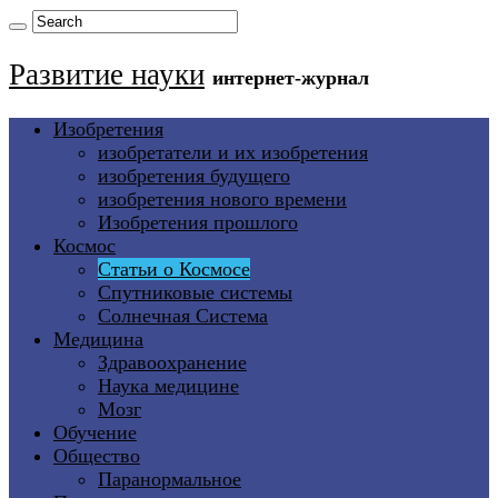
Развитие науки
интернет-журнал
Изобретения
изобретатели и их изобретения
изобретения будущего
изобретения нового времени
Изобретения прошлого
Космос
Статьи о Космосе
Спутниковые системы
Солнечная Система
Медицина
Здравоохранение
Наука медицине
Мозг
Обучение
Общество
Паранормальное