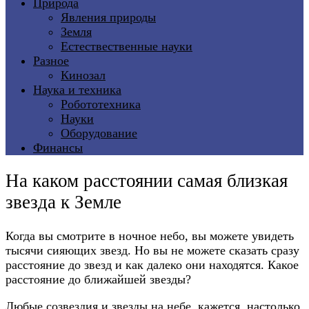
Природа
Явления природы
Земля
Естествественные науки
Разное
Кинозал
Наука и техника
Робототехника
Науки
Оборудование
Финансы
На каком расстоянии самая близкая
звезда к Земле
Когда вы смотрите в ночное небо, вы можете увидеть
тысячи сияющих звезд. Но вы не можете сказать сразу
расстояние до звезд и как далеко они находятся. Какое
расстояние до ближайшей звезды?
Любые
созвездия и звезды на небе
, кажется, настолько