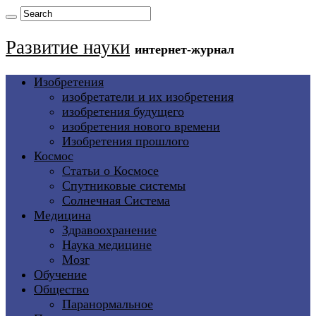
Развитие науки
интернет-журнал
Изобретения
изобретатели и их изобретения
изобретения будущего
изобретения нового времени
Изобретения прошлого
Космос
Статьи о Космосе
Спутниковые системы
Солнечная Система
Медицина
Здравоохранение
Наука медицине
Мозг
Обучение
Общество
Паранормальное