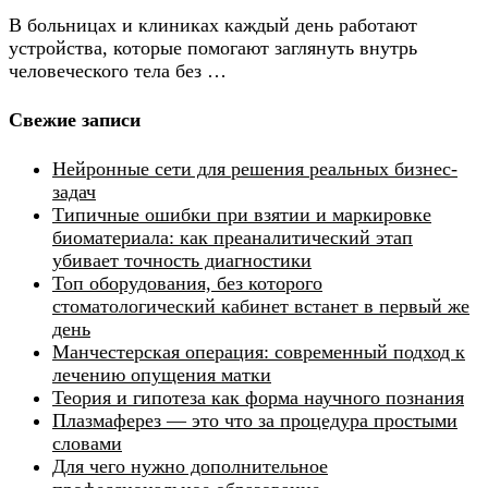
В больницах и клиниках каждый день работают
устройства, которые помогают заглянуть внутрь
человеческого тела без …
Свежие записи
Нейронные сети для решения реальных бизнес-
задач
Типичные ошибки при взятии и маркировке
биоматериала: как преаналитический этап
убивает точность диагностики
Топ оборудования, без которого
стоматологический кабинет встанет в первый же
день
Манчестерская операция: современный подход к
лечению опущения матки
Теория и гипотеза как форма научного познания
Плазмаферез — это что за процедура простыми
словами
Для чего нужно дополнительное