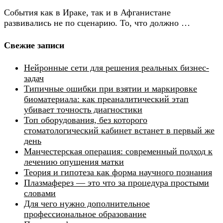
События как в Ираке, так и в Афганистане
развивались не по сценарию. То, что должно …
Свежие записи
Нейронные сети для решения реальных бизнес-
задач
Типичные ошибки при взятии и маркировке
биоматериала: как преаналитический этап
убивает точность диагностики
Топ оборудования, без которого
стоматологический кабинет встанет в первый же
день
Манчестерская операция: современный подход к
лечению опущения матки
Теория и гипотеза как форма научного познания
Плазмаферез — это что за процедура простыми
словами
Для чего нужно дополнительное
профессиональное образование