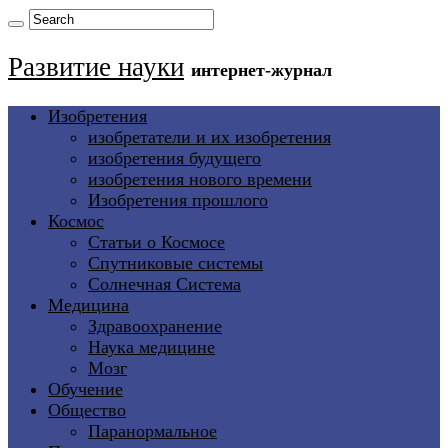
Развитие науки
интернет-журнал
Изобретения
изобретатели и их изобретения
изобретения будущего
изобретения нового времени
Изобретения прошлого
Космос
Статьи о Космосе
Спутниковые системы
Солнечная Система
Медицина
Здравоохранение
Наука медицине
Мозг
Обучение
Общество
Паранормальное