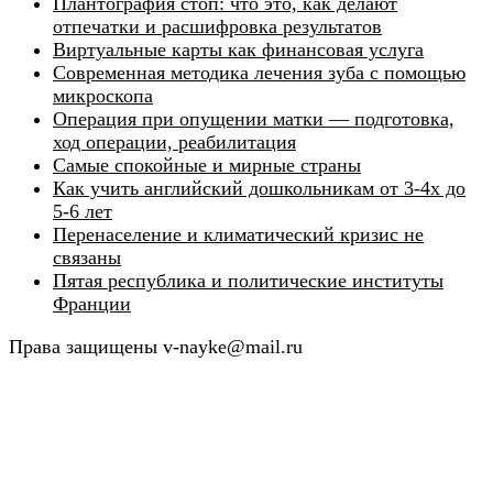
Плантография стоп: что это, как делают
отпечатки и расшифровка результатов
Виртуальные карты как финансовая услуга
Современная методика лечения зуба с помощью
микроскопа
Операция при опущении матки — подготовка,
ход операции, реабилитация
Самые спокойные и мирные страны
Как учить английский дошкольникам от 3-4х до
5-6 лет
Перенаселение и климатический кризис не
связаны
Пятая республика и политические институты
Франции
Права защищены v-nayke@mail.ru