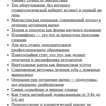
Топ оборудования, без которого
стоматологический кабинет встанет в первый же
день
Манчестерская операция: современный подход к
лечению опущения матки
Теория и гипотеза как форма научного познания
Плазмаферез — это что за процедура простыми
словами
Для чего нужно дополнительное
профессиональное образование
Плантография стоп: что это, как делают
отпечатки и расшифровка результатов
Виртуальные карты как финансовая услуга
Современная методика лечения зуба с помощью
микроскопа
Операция при опущении матки — подготовка,
ход операции, реабилитация
Самые спокойные и мирные страны
Как учить английский дошкольникам от 3-4х до
5-6 лет
Перенаселение и климатический кризис не