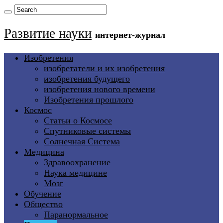
Развитие науки
интернет-журнал
Изобретения
изобретатели и их изобретения
изобретения будущего
изобретения нового времени
Изобретения прошлого
Космос
Статьи о Космосе
Спутниковые системы
Солнечная Система
Медицина
Здравоохранение
Наука медицине
Мозг
Обучение
Общество
Паранормальное