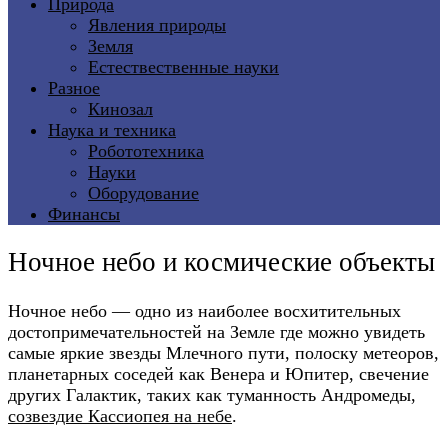
Природа
Явления природы
Земля
Естествественные науки
Разное
Кинозал
Наука и техника
Робототехника
Науки
Оборудование
Финансы
Ночное небо и космические объекты
Ночное небо — одно из наиболее восхитительных
достопримечательностей на Земле где можно увидеть
самые яркие звезды Млечного пути, полоску метеоров,
планетарных соседей как Венера и Юпитер, свечение
других Галактик, таких как туманность Андромеды,
созвездие Кассиопея на небе
.