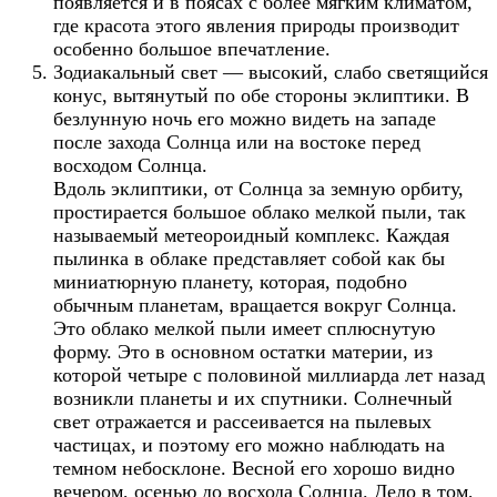
появляется и в поясах с более мягким климатом,
где красота этого явления природы производит
особенно большое впечатление.
Зодиакальный свет — высокий, слабо светящийся
конус, вытянутый по обе стороны эклиптики. В
безлунную ночь его можно видеть на западе
после захода Солнца или на востоке перед
восходом Солнца.
Вдоль эклиптики, от Солнца за земную орбиту,
простирается большое облако мелкой пыли, так
называемый метеороидный комплекс. Каждая
пылинка в облаке представляет собой как бы
миниатюрную планету, которая, подобно
обычным планетам, вращается вокруг Солнца.
Это облако мелкой пыли имеет сплюснутую
форму. Это в основном остатки материи, из
которой четыре с половиной миллиарда лет назад
возникли планеты и их спутники. Солнечный
свет отражается и рассеивается на пылевых
частицах, и поэтому его можно наблюдать на
темном небосклоне. Весной его хорошо видно
вечером, осенью до восхода Солнца. Дело в том,