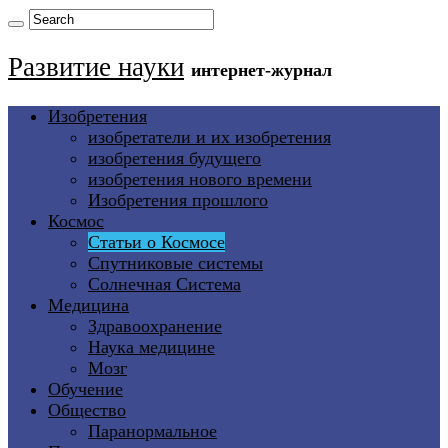
Развитие науки
интернет-журнал
Изобретения
изобретатели и их изобретения
изобретения будущего
изобретения нового времени
Изобретения прошлого
Космос
Статьи о Космосе
Спутниковые системы
Солнечная Система
Медицина
Здравоохранение
Наука медицине
Мозг
Обучение
Общество
Паранормальное