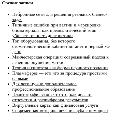
Свежие записи
Нейронные сети для решения реальных бизнес-
задач
Типичные ошибки при взятии и маркировке
биоматериала: как преаналитический этап
убивает точность диагностики
Топ оборудования, без которого
стоматологический кабинет встанет в первый же
день
Манчестерская операция: современный подход к
лечению опущения матки
Теория и гипотеза как форма научного познания
Плазмаферез — это что за процедура простыми
словами
Для чего нужно дополнительное
профессиональное образование
Плантография стоп: что это, как делают
отпечатки и расшифровка результатов
Виртуальные карты как финансовая услуга
Современная методика лечения зуба с помощью