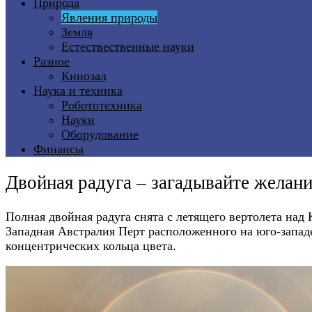
Природа
Явления природы
Земля
Естествественные науки
Разное
Кинозал
Наука и техника
Робототехника
Науки
Оборудование
Финансы
Двойная радуга – загадывайте желан
Полная двойная радуга снята с летящего вертолета над
Западная Австралия Перт расположенного на юго-западе
концентрических кольца цвета.