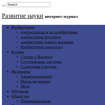
Развитие науки
интернет-журнал
Изобретения
изобретатели и их изобретения
изобретения будущего
изобретения нового времени
Изобретения прошлого
Космос
Статьи о Космосе
Спутниковые системы
Солнечная Система
Медицина
Здравоохранение
Наука медицине
Мозг
Обучение
Общество
Паранормальное