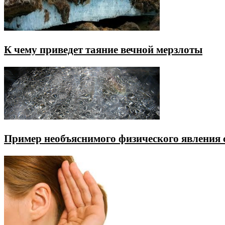
К чему приведет таяние вечной мерзлоты
Пример необъяснимого физического явления 