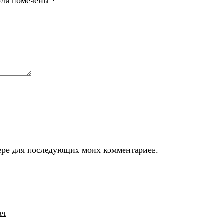
оля помечены
*
узере для последующих моих комментариев.
ач