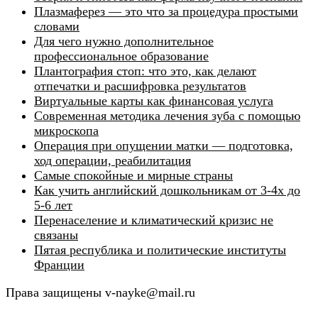
Плазмаферез — это что за процедура простыми
словами
Для чего нужно дополнительное
профессиональное образование
Плантография стоп: что это, как делают
отпечатки и расшифровка результатов
Виртуальные карты как финансовая услуга
Современная методика лечения зуба с помощью
микроскопа
Операция при опущении матки — подготовка,
ход операции, реабилитация
Самые спокойные и мирные страны
Как учить английский дошкольникам от 3-4х до
5-6 лет
Перенаселение и климатический кризис не
связаны
Пятая республика и политические институты
Франции
Права защищены v-nayke@mail.ru