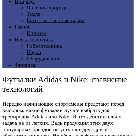
Природа
Явления природы
Земля
Естествественные науки
Разное
Кинозал
Наука и техника
Робототехника
Науки
Оборудование
Финансы
Футзалки Adidas и Nike: сравнение
технологий
Нередко начинающие спортсмены предстают перед
выбором, какие футзалки лучше выбрать для
тренировок Adidas или Nike. И это действительно
задача не из легких. Ведь продукция этих двух
популярных брендов не уступает друг другу
абсолютно ни в чем. Их обувь для футзала практичная,