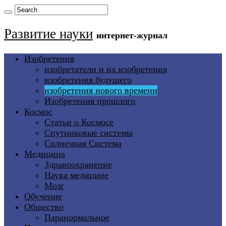
Развитие науки
интернет-журнал
Изобретения
изобретатели и их изобретения
изобретения будущего
изобретения нового времени
Изобретения прошлого
Космос
Статьи о Космосе
Спутниковые системы
Солнечная Система
Медицина
Здравоохранение
Наука медицине
Мозг
Обучение
Общество
Паранормальное