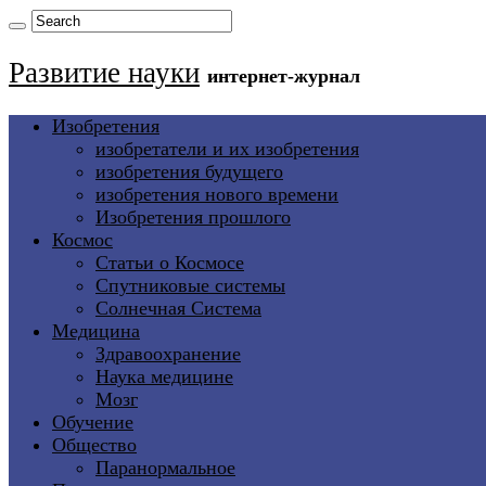
Развитие науки
интернет-журнал
Изобретения
изобретатели и их изобретения
изобретения будущего
изобретения нового времени
Изобретения прошлого
Космос
Статьи о Космосе
Спутниковые системы
Солнечная Система
Медицина
Здравоохранение
Наука медицине
Мозг
Обучение
Общество
Паранормальное