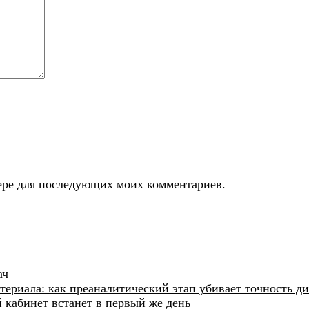
узере для последующих моих комментариев.
ач
ериала: как преаналитический этап убивает точность д
й кабинет встанет в первый же день