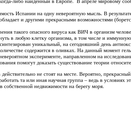
когда-либо найденный в Европе. В апреле мировому соо
мость Испании на одну невероятную мысль. В результате
е обладает и другими прекрасными возможностями (борет
ия такого опасного вируса как ВИЧ в организм человек
нуть в любую клетку организма, в том числе и иммунную
синтезирован уникальный, на сегодняшний день антиокс
оличестве содержится в оливках. На данный момент гель
невероятном эксперименте, направленном на исследован
едования помогут доказать существование теории относи
 действительно не стоят на месте. Вероятно, прекрасны
работать та или иная научная группа – ведь в условиях э
 в собственной недвижимости на берегу моря.