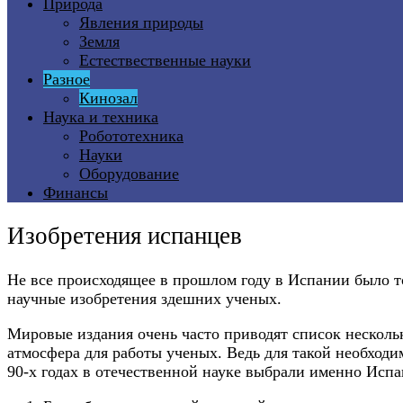
Природа
Явления природы
Земля
Естествественные науки
Разное
Кинозал
Наука и техника
Робототехника
Науки
Оборудование
Финансы
Изобретения испанцев
Не все происходящее в прошлом году в Испании было т
научные изобретения здешних ученых.
Мировые издания очень часто приводят список несколь
атмосфера для работы ученых. Ведь для такой необход
90-х годах в отечественной науке выбрали именно Испа