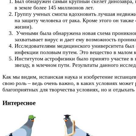
Был обнаружен самый крупный скелет динозавра, 
в земле более 145 миллионов лет.
Группу ученых смогла вдохновить лучшая недвижи
на защиту человека от рака. Кроме этого он такж
жизни).
Учеными была обнаружена новая схема проникновен
захватывает вирус и дает ему возможность проник
Исследователями медицинского университета был 
инфекции половым путем. Это вещество в малом к
Институтом астрофизики было принято участие в 
звезду, в млечном пути. Результаты данного иссл
Как мы видим, испанская наука и изобретение испанцев
свою роль – ведь очень важно, в каких условиях может 
благоприятных для творчества условиях, но и отдыхать
Интересное