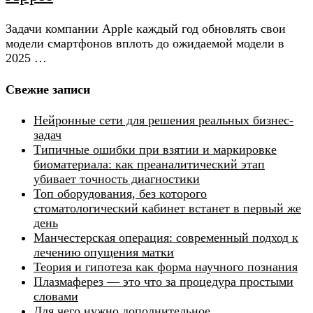
Задачи компании Apple каждый год обновлять свои
модели смартфонов вплоть до ожидаемой модели в
2025 …
Свежие записи
Нейронные сети для решения реальных бизнес-
задач
Типичные ошибки при взятии и маркировке
биоматериала: как преаналитический этап
убивает точность диагностики
Топ оборудования, без которого
стоматологический кабинет встанет в первый же
день
Манчестерская операция: современный подход к
лечению опущения матки
Теория и гипотеза как форма научного познания
Плазмаферез — это что за процедура простыми
словами
Для чего нужно дополнительное