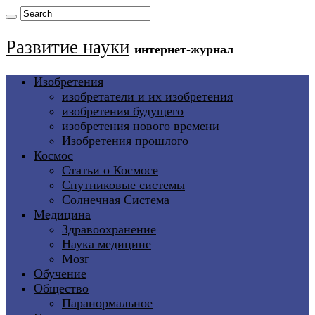
Развитие науки
интернет-журнал
Изобретения
изобретатели и их изобретения
изобретения будущего
изобретения нового времени
Изобретения прошлого
Космос
Статьи о Космосе
Спутниковые системы
Солнечная Система
Медицина
Здравоохранение
Наука медицине
Мозг
Обучение
Общество
Паранормальное