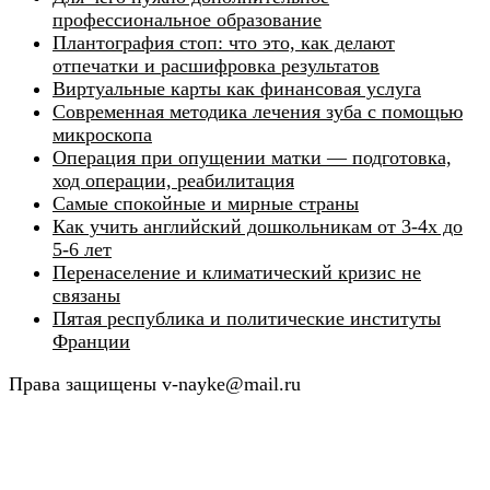
профессиональное образование
Плантография стоп: что это, как делают
отпечатки и расшифровка результатов
Виртуальные карты как финансовая услуга
Современная методика лечения зуба с помощью
микроскопа
Операция при опущении матки — подготовка,
ход операции, реабилитация
Самые спокойные и мирные страны
Как учить английский дошкольникам от 3-4х до
5-6 лет
Перенаселение и климатический кризис не
связаны
Пятая республика и политические институты
Франции
Права защищены v-nayke@mail.ru