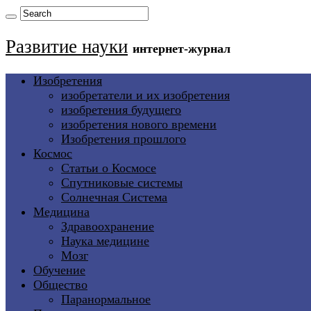
Развитие науки
интернет-журнал
Изобретения
изобретатели и их изобретения
изобретения будущего
изобретения нового времени
Изобретения прошлого
Космос
Статьи о Космосе
Спутниковые системы
Солнечная Система
Медицина
Здравоохранение
Наука медицине
Мозг
Обучение
Общество
Паранормальное