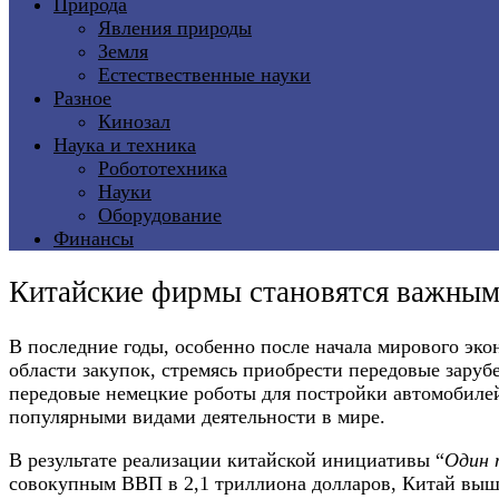
Природа
Явления природы
Земля
Естествественные науки
Разное
Кинозал
Наука и техника
Робототехника
Науки
Оборудование
Финансы
Китайские фирмы становятся важным
В последние годы, особенно после начала мирового эк
области закупок, стремясь приобрести передовые заруб
передовые немецкие роботы для постройки автомобилей
популярными видами деятельности в мире.
В результате реализации китайской инициативы “
Один 
совокупным ВВП в 2,1 триллиона долларов, Китай выш