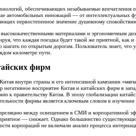
ехнологий, обеспечивающих незабываемые впечатления 
крае автомобильных инноваций — от интеллектуальных 
идающих первостепенное значение душевному спокойстви
ый высококачественными материалами и эргономичным ди
руя, что каждая поездка будет такой же приятной, как и
о шагать по открытым дорогам. Пользователь знает, что
аждом километре пути.
тайских фирм
Китая внутри страны и его интенсивной кампании «мягк
р негативное восприятие Китая и китайских фирм в запа
рию к правительству Китая. В эпоху глобализации китай
ятельности фирмы является ключевым словом в изучении
реляцию между освещением в СМИ и корпоративной эффе
оприятное — снижает. Однако большинство существующи
ности корпораций не включали анализ процесса интерна