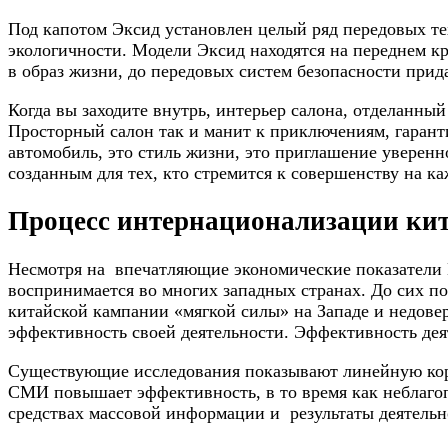
Под капотом Эксид установлен целый ряд передовых т
экологичности. Модели Эксид находятся на переднем 
в образ жизни, до передовых систем безопасности пр
Когда вы заходите внутрь, интерьер салона, отделанн
Просторный салон так и манит к приключениям, гаранти
автомобиль, это стиль жизни, это приглашение уверенн
созданным для тех, кто стремится к совершенству на к
Процесс интернационализации ки
Несмотря на впечатляющие экономические показатели 
воспринимается во многих западных странах. До сих по
китайской кампании «мягкой силы» на Западе и недове
эффективность своей деятельности. Эффективность де
Существующие исследования показывают линейную кор
СМИ повышает эффективность, в то время как неблаг
средствах массовой информации и результаты деятель