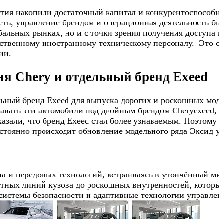
ятия накопили достаточный капитал и конкурентоспособ
сеть, управление брендом и операционная деятельность 
обальных рынках, но и с точки зрения получения доступ
ственному иностранному техническому персоналу. Это 
ии.
я Chery и отдельный бренд Exeed
льный бренд Exeed для выпуска дорогих и роскошных мо
авать эти автомобили под двойным брендом Cheryexeed, 
казали, что бренд Exeed стал более узнаваемым. Поэтому
остоянно происходит обновление модельного ряда Эксид 
на и передовых технологий, встраиваясь в утончённый 
антных линий кузова до роскошных внутренностей, котор
истемы безопасности и адаптивные технологии управлен