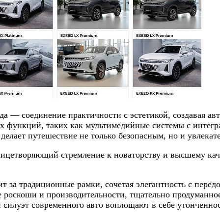
а — соединение практичности с эстетикой, создавая авт
х функций, таких как мультимедийные системы с интегр
 делает путешествие не только безопасным, но и увлекат
олицетворяющий стремление к новаторству и высшему кач
ит за традиционные рамки, сочетая элегантность с пере
е роскоши и производительности, тщательно продуманно
илуэт современного авто воплощают в себе утонченност