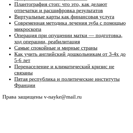
Плантография стоп: что это, как делают
отпечатки и расшифровка результатов
Виртуальные карты как финансовая услуга
Современная методика лечения зуба с помощью
микроскопа
Операция при опущении матки — подготовка,
ход операции, реабилитация
Самые спокойные и мирные страны
Как учить английский дошкольникам от 3-4х до
5-6 лет
Перенаселение и климатический кризис не
связаны
Пятая республика и политические институты
Франции
Права защищены v-nayke@mail.ru