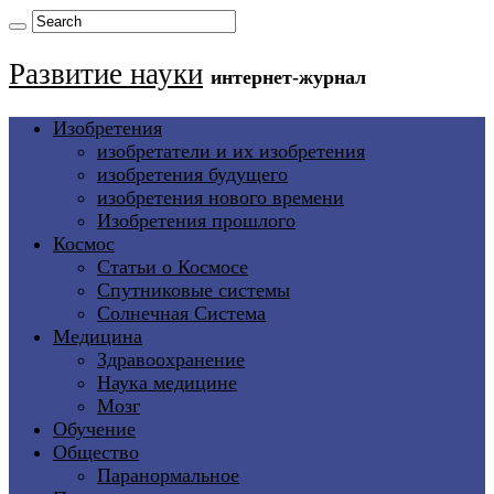
Развитие науки
интернет-журнал
Изобретения
изобретатели и их изобретения
изобретения будущего
изобретения нового времени
Изобретения прошлого
Космос
Статьи о Космосе
Спутниковые системы
Солнечная Система
Медицина
Здравоохранение
Наука медицине
Мозг
Обучение
Общество
Паранормальное