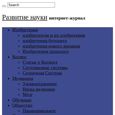
Развитие науки
интернет-журнал
Изобретения
изобретатели и их изобретения
изобретения будущего
изобретения нового времени
Изобретения прошлого
Космос
Статьи о Космосе
Спутниковые системы
Солнечная Система
Медицина
Здравоохранение
Наука медицине
Мозг
Обучение
Общество
Паранормальное