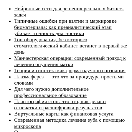
Нейронные сети для решения реальных бизнес-
задач
Типичные ошибки при взятии и маркировке
биоматериала: как преаналитический этап
убивает точность диагностики
Топ оборудования, без которого
стоматологический кабинет встанет в первый же
день
Манчестерская операция: современный подход к
лечению опущения матки
Теория и гипотеза как форма научного познания
Плазмаферез — это что за процедура простыми
словами
Для чего нужно дополнительное
профессиональное образование
Плантография стоп: что это, как делают
отпечатки и расшифровка результатов
Виртуальные карты как финансовая услуга
Современная методика лечения зуба с помощью
микроскопа