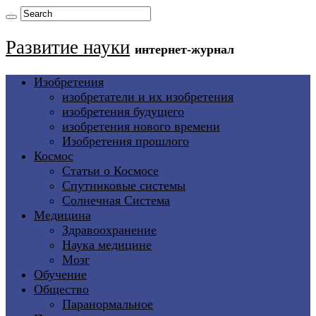
Развитие науки
интернет-журнал
Изобретения
изобретатели и их изобретения
изобретения будущего
изобретения нового времени
Изобретения прошлого
Космос
Статьи о Космосе
Спутниковые системы
Солнечная Система
Медицина
Здравоохранение
Наука медицине
Мозг
Обучение
Общество
Паранормальное