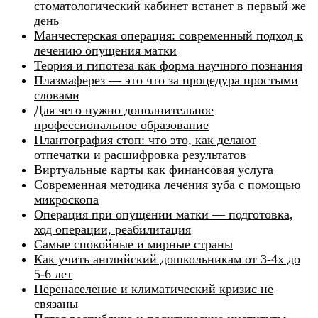
стоматологический кабинет встанет в первый же
день
Манчестерская операция: современный подход к
лечению опущения матки
Теория и гипотеза как форма научного познания
Плазмаферез — это что за процедура простыми
словами
Для чего нужно дополнительное
профессиональное образование
Плантография стоп: что это, как делают
отпечатки и расшифровка результатов
Виртуальные карты как финансовая услуга
Современная методика лечения зуба с помощью
микроскопа
Операция при опущении матки — подготовка,
ход операции, реабилитация
Самые спокойные и мирные страны
Как учить английский дошкольникам от 3-4х до
5-6 лет
Перенаселение и климатический кризис не
связаны