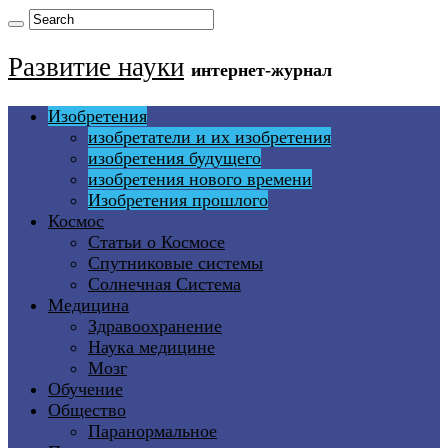
Развитие науки
интернет-журнал
Изобретения
изобретатели и их изобретения
изобретения будущего
изобретения нового времени
Изобретения прошлого
Космос
Статьи о Космосе
Спутниковые системы
Солнечная Система
Медицина
Здравоохранение
Наука медицине
Мозг
Обучение
Общество
Паранормальное