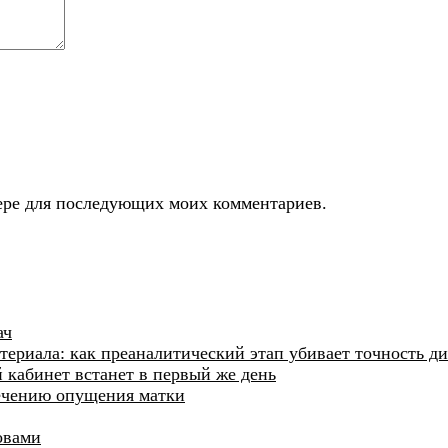
узере для последующих моих комментариев.
ач
ериала: как преаналитический этап убивает точность д
й кабинет встанет в первый же день
лечению опущения матки
овами