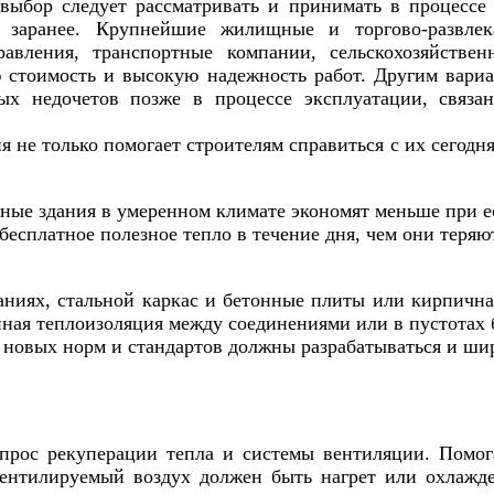
ыбор следует рассматривать и принимать в процессе 
ь заранее. Крупнейшие жилищные и торгово-развле
равления, транспортные компании, сельскохозяйств
 стоимость и высокую надежность работ. Другим вари
ых недочетов позже в процессе эксплуатации, связа
 не только помогает строителям справиться с их сегодн
ые здания в умеренном климате экономят меньше при ес
есплатное полезное тепло в течение дня, чем они теряю
иях, стальной каркас и бетонные плиты или кирпична
ная теплоизоляция между соединениями или в пустотах б
я новых норм и стандартов должны разрабатываться и ш
рос рекуперации тепла и системы вентиляции. Помога
вентилируемый воздух должен быть нагрет или охлажд