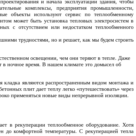
проектирования и начала эксплуатации здания, чтобы
кательные комплексы, предприятия промышленности,
енные объекты используют сервис по теплообменному
антом может быть установка тепловых электросистем в
нных с отсутствием или недостатком теплообменного
яшними трудностями, но и решает, как мы будем строить
тественном освещении, чем они теряют в тепле. Даже
т в ночное время. В нашем климате это домысел об
я кладка являются распространенным видом монтажа и
етонных плит дает теплу легко «путешествовать» через
ироко применяться новые виды непрерывной изоляции.
ет в рекуперации теплообменное оборудование. Хотя
ен до комфортной температуры. С рекуперацией тепла