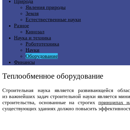
Природа
Явления природы
Земля
Естествественные науки
Разное
Кинозал
Наука и техника
Робототехника
Науки
Оборудование
Финансы
Теплообменное оборудование
Строительная наука является развивающейся об
из важнейших задач строительной науки является мин
строительства, основанные на строгих
принципах н
существующих зданиях должно повысить эффективность 