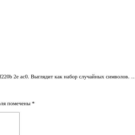
f220b 2e ac0. Выглядит как набор случайных символов. 
оля помечены
*