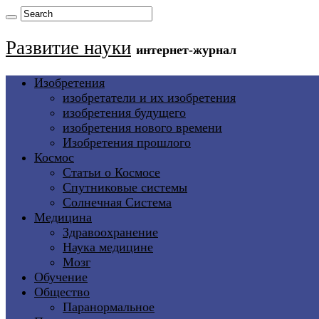
Развитие науки
интернет-журнал
Изобретения
изобретатели и их изобретения
изобретения будущего
изобретения нового времени
Изобретения прошлого
Космос
Статьи о Космосе
Спутниковые системы
Солнечная Система
Медицина
Здравоохранение
Наука медицине
Мозг
Обучение
Общество
Паранормальное