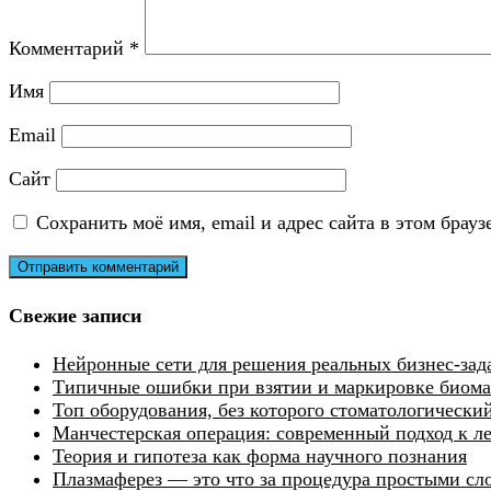
Комментарий
*
Имя
Email
Сайт
Сохранить моё имя, email и адрес сайта в этом бра
Свежие записи
Нейронные сети для решения реальных бизнес-зад
Типичные ошибки при взятии и маркировке биомат
Топ оборудования, без которого стоматологически
Манчестерская операция: современный подход к 
Теория и гипотеза как форма научного познания
Плазмаферез — это что за процедура простыми сл