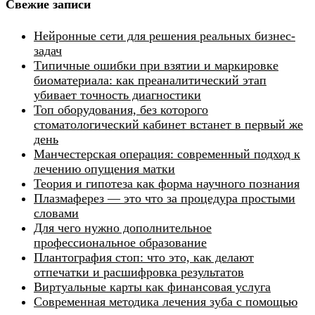
Свежие записи
Нейронные сети для решения реальных бизнес-
задач
Типичные ошибки при взятии и маркировке
биоматериала: как преаналитический этап
убивает точность диагностики
Топ оборудования, без которого
стоматологический кабинет встанет в первый же
день
Манчестерская операция: современный подход к
лечению опущения матки
Теория и гипотеза как форма научного познания
Плазмаферез — это что за процедура простыми
словами
Для чего нужно дополнительное
профессиональное образование
Плантография стоп: что это, как делают
отпечатки и расшифровка результатов
Виртуальные карты как финансовая услуга
Современная методика лечения зуба с помощью