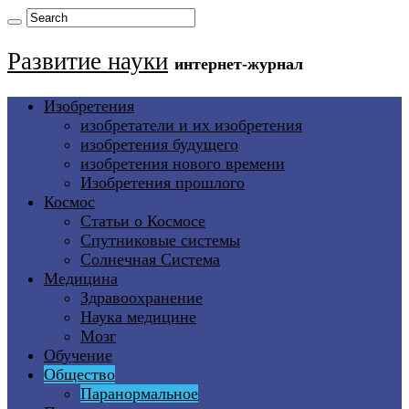
Развитие науки
интернет-журнал
Изобретения
изобретатели и их изобретения
изобретения будущего
изобретения нового времени
Изобретения прошлого
Космос
Статьи о Космосе
Спутниковые системы
Солнечная Система
Медицина
Здравоохранение
Наука медицине
Мозг
Обучение
Общество
Паранормальное