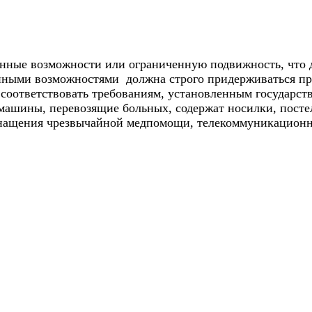
енные возможности или ограниченную подвижность, что 
ченными возможностями должна строго придерживаться 
оответствовать требованиям, установленным государст
 машины, перевозящие больных, содержат носилки, пост
снащения чрезвычайной медпомощи, телекоммуникационн