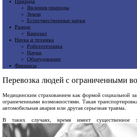
Природа
Явления природы
Земля
Естествественные науки
Разное
Кинозал
Наука и техника
Робототехника
Науки
Оборудование
Финансы
Перевозка людей с ограниченными в
Медицинским страхованием как формой социальной защ
ограниченными возможностями. Такая транспортиров
автомобильная авария или другая серьезная травма.
В таких случаях, время имеет существенное 