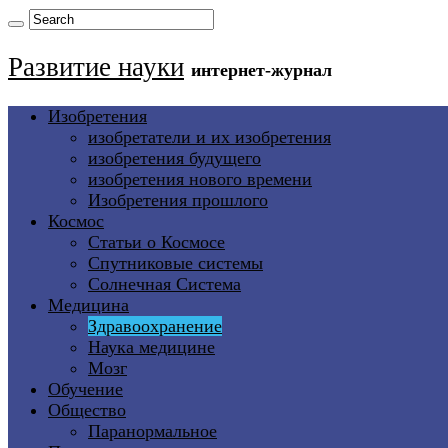
Развитие науки
интернет-журнал
Изобретения
изобретатели и их изобретения
изобретения будущего
изобретения нового времени
Изобретения прошлого
Космос
Статьи о Космосе
Спутниковые системы
Солнечная Система
Медицина
Здравоохранение
Наука медицине
Мозг
Обучение
Общество
Паранормальное