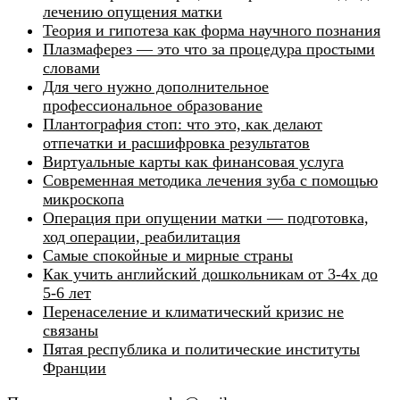
лечению опущения матки
Теория и гипотеза как форма научного познания
Плазмаферез — это что за процедура простыми
словами
Для чего нужно дополнительное
профессиональное образование
Плантография стоп: что это, как делают
отпечатки и расшифровка результатов
Виртуальные карты как финансовая услуга
Современная методика лечения зуба с помощью
микроскопа
Операция при опущении матки — подготовка,
ход операции, реабилитация
Самые спокойные и мирные страны
Как учить английский дошкольникам от 3-4х до
5-6 лет
Перенаселение и климатический кризис не
связаны
Пятая республика и политические институты
Франции