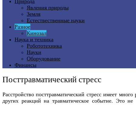
Природа
Явления природы
Земля
Естествественные науки
Разное
Кинозал
Наука и техника
Робототехника
Науки
Оборудование
Финансы
Посттравматический стресс
Расстройство посттравматический стресс имеет много
других реакций на травматическое событие. Это не