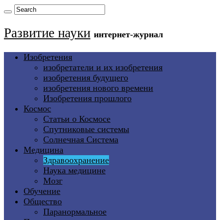
Развитие науки
интернет-журнал
Изобретения
изобретатели и их изобретения
изобретения будущего
изобретения нового времени
Изобретения прошлого
Космос
Статьи о Космосе
Спутниковые системы
Солнечная Система
Медицина
Здравоохранение
Наука медицине
Мозг
Обучение
Общество
Паранормальное