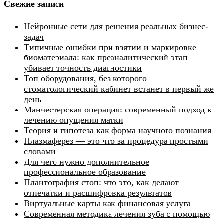
Свежие записи
Нейронные сети для решения реальных бизнес-
задач
Типичные ошибки при взятии и маркировке
биоматериала: как преаналитический этап
убивает точность диагностики
Топ оборудования, без которого
стоматологический кабинет встанет в первый же
день
Манчестерская операция: современный подход к
лечению опущения матки
Теория и гипотеза как форма научного познания
Плазмаферез — это что за процедура простыми
словами
Для чего нужно дополнительное
профессиональное образование
Плантография стоп: что это, как делают
отпечатки и расшифровка результатов
Виртуальные карты как финансовая услуга
Современная методика лечения зуба с помощью