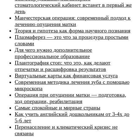
стоматологический кабинет встанет в первый же
день
Манчестерская операция: современный подход к
лечению опущения матки
Теория и гипотеза как форма научного познания
Плазмаферез — это что за процедура простыми
словами
Для чего нужно дополнительное
профессиональное образование
Плантография стоп: что это, как делают
отпечатки и расшифровка результатов
Виртуальные карты как финансовая услуга
Современная методика лечения зуба с помощью
микроскопа
Операция при опущении матки — подготовка,
ход операции, реабилитация
Самые спокойные и мирные страны
Как учить английский дошкольникам от 3-4х до
5-6 лет
Перенаселение и климатический кризис не
связаны