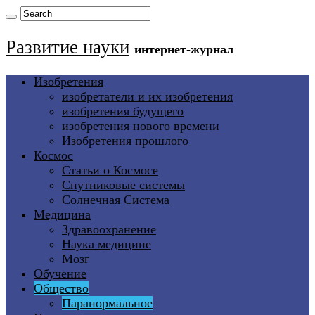
Развитие науки
интернет-журнал
Изобретения
изобретатели и их изобретения
изобретения будущего
изобретения нового времени
Изобретения прошлого
Космос
Статьи о Космосе
Спутниковые системы
Солнечная Система
Медицина
Здравоохранение
Наука медицине
Мозг
Обучение
Общество
Паранормальное