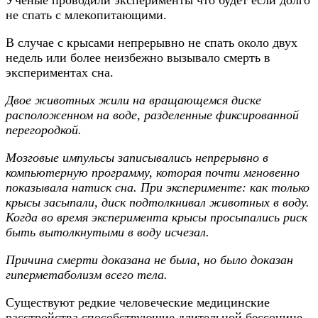
Ученые проводили эксперименты что будет если долго
не спать с млекопитающими.
В случае с крысами непрерывно не спать
около двух
недель или более неизбежно вызывало смерть
в
экспериментах сна.
Двое животных жили на вращающемся диске
расположенном на воде, разделенные фиксированной
перегородкой.
Мозговые импульсы записывались непрерывно в
компьютерную программу, которая почти мгновенно
показывала натиск сна. При эксперименте: как только
крысы засыпали, диск подтолкнивал животных в воду.
Когда во время эксперимента крысы просыпались риск
быть вытолкнутыми в воду исчезал.
Причина смерти доказана не была, но было доказан
гиперметаболизм всего тела.
Существуют редкие человеческие медицинские
расстройства способствующие длительной бессонице.