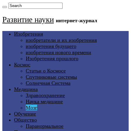
Развитие науки
интернет-журнал
Изобретения
изобретатели и их изобретения
изобретения будущего
изобретения нового времени
Изобретения прошлого
Космос
Статьи о Космосе
Спутниковые системы
Солнечная Система
Медицина
Здравоохранение
Наука медицине
Мозг
Обучение
Общество
Паранормальное