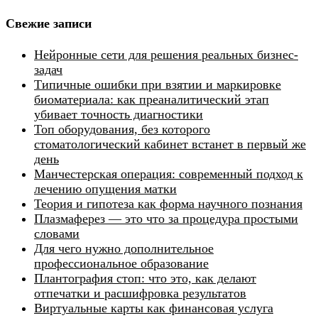
Свежие записи
Нейронные сети для решения реальных бизнес-
задач
Типичные ошибки при взятии и маркировке
биоматериала: как преаналитический этап
убивает точность диагностики
Топ оборудования, без которого
стоматологический кабинет встанет в первый же
день
Манчестерская операция: современный подход к
лечению опущения матки
Теория и гипотеза как форма научного познания
Плазмаферез — это что за процедура простыми
словами
Для чего нужно дополнительное
профессиональное образование
Плантография стоп: что это, как делают
отпечатки и расшифровка результатов
Виртуальные карты как финансовая услуга