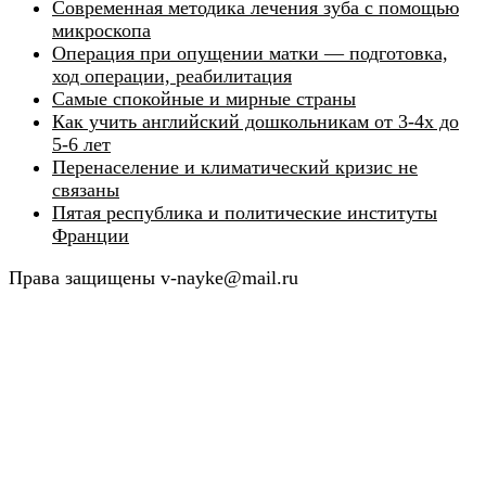
Современная методика лечения зуба с помощью
микроскопа
Операция при опущении матки — подготовка,
ход операции, реабилитация
Самые спокойные и мирные страны
Как учить английский дошкольникам от 3-4х до
5-6 лет
Перенаселение и климатический кризис не
связаны
Пятая республика и политические институты
Франции
Права защищены v-nayke@mail.ru