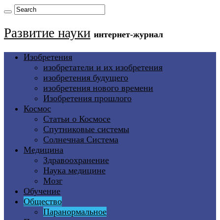
Развитие науки
интернет-журнал
Изобретения
изобретатели и их изобретения
изобретения будущего
изобретения нового времени
Изобретения прошлого
Космос
Статьи о Космосе
Спутниковые системы
Солнечная Система
Медицина
Здравоохранение
Наука медицине
Мозг
Обучение
Общество
Паранормальное