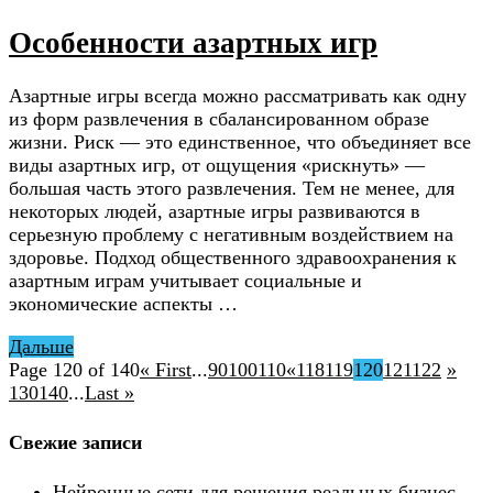
Особенности азартных игр
Азартные игры всегда можно рассматривать как одну
из форм развлечения в сбалансированном образе
жизни. Риск — это единственное, что объединяет все
виды азартных игр, от ощущения «рискнуть» —
большая часть этого развлечения. Тем не менее, для
некоторых людей, азартные игры развиваются в
серьезную проблему с негативным воздействием на
здоровье. Подход общественного здравоохранения к
азартным играм учитывает социальные и
экономические аспекты …
Дальше
Page 120 of 140
« First
...
90
100
110
«
118
119
120
121
122
»
130
140
...
Last »
Свежие записи
Нейронные сети для решения реальных бизнес-