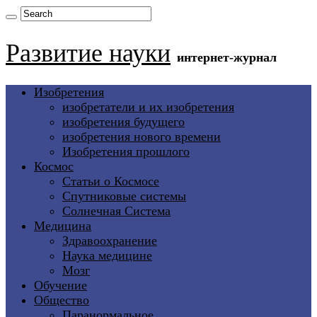
Развитие науки
интернет-журнал
Изобретения
изобретатели и их изобретения
изобретения будущего
изобретения нового времени
Изобретения прошлого
Космос
Статьи о Космосе
Спутниковые системы
Солнечная Система
Медицина
Здравоохранение
Наука медицине
Мозг
Обучение
Общество
Паранормальное