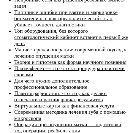
задач
Типичные ошибки при взятии и маркировке
биоматериала: как преаналитический этап
убивает точность диагностики
Топ оборудования, без которого
стоматологический кабинет встанет в первый же
день
Манчестерская операция: современный подход к
лечению опущения матки
Теория и гипотеза как форма научного познания
Плазмаферез — это что за процедура простыми
словами
Для чего нужно дополнительное
профессиональное образование
Плантография стоп: что это, как делают
отпечатки и расшифровка результатов
Виртуальные карты как финансовая услуга
Современная методика лечения зуба с помощью
микроскопа
Операция при опущении матки — подготовка,
ход операции, реабилитация