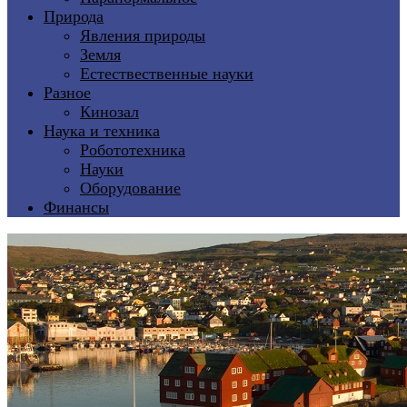
Природа
Явления природы
Земля
Естествественные науки
Разное
Кинозал
Наука и техника
Робототехника
Науки
Оборудование
Финансы