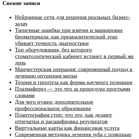
Свежие записи
Нейронные сети для решения реальных бизнес-
задач
Типичные ошибки при взятии и маркировке
биоматериала: как преаналитический этап
убивает точность диагностики
Топ оборудования, без которого
стоматологический кабинет встанет в первый же
день
Манчестерская операция: современный подход к
лечению опущения матки
Теория и гипотеза как форма научного познания
Плазмаферез — это что за процедура простыми
словами
Для чего нужно дополнительное
профессиональное образование
Плантография стоп: что это, как делают
отпечатки и расшифровка результатов
Виртуальные карты как финансовая услуга
Современная методика лечения зуба с помощью