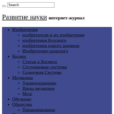
Развитие науки
интернет-журнал
Изобретения
изобретатели и их изобретения
изобретения будущего
изобретения нового времени
Изобретения прошлого
Космос
Статьи о Космосе
Спутниковые системы
Солнечная Система
Медицина
Здравоохранение
Наука медицине
Мозг
Обучение
Общество
Паранормальное