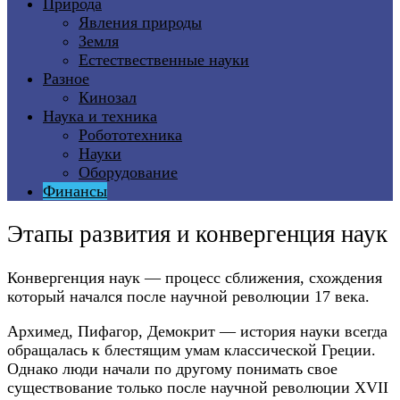
Природа
Явления природы
Земля
Естествественные науки
Разное
Кинозал
Наука и техника
Робототехника
Науки
Оборудование
Финансы
Этапы развития и конвергенция наук
Конвергенция наук — процесс сближения, схождения
который начался после научной революции 17 века.
Архимед, Пифагор, Демокрит — история науки всегда
обращалась к блестящим умам классической Греции.
Однако люди начали по другому понимать свое
существование только после научной революции XVII