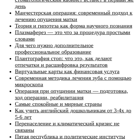
день
Манчестерская операция: современный подход к
лечению опущения матки
Теория и гипотеза как форма научного познания
Плазмаферез — это что за процедура простыми
словами
Для чего нужно дополнительное
профессиональное образование
Плантография стоп: что это, как делают
отпечатки и расшифровка результатов
Виртуальные карты как финансовая услуга
Современная методика лечения зуба с помощью
микроскопа
Операция при опущении матки — подготовка,
ход операции, реабилитация
Самые спокойные и мирные страны
Как учить английский дошкольникам от 3-4х до
5-6 лет
Перенаселение и климатический кризис не
связаны
Пятая республика и политические институты