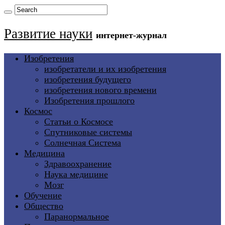
Развитие науки
интернет-журнал
Изобретения
изобретатели и их изобретения
изобретения будущего
изобретения нового времени
Изобретения прошлого
Космос
Статьи о Космосе
Спутниковые системы
Солнечная Система
Медицина
Здравоохранение
Наука медицине
Мозг
Обучение
Общество
Паранормальное