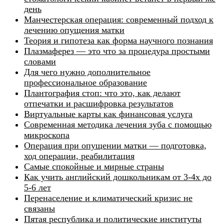
день
Манчестерская операция: современный подход к
лечению опущения матки
Теория и гипотеза как форма научного познания
Плазмаферез — это что за процедура простыми
словами
Для чего нужно дополнительное
профессиональное образование
Плантография стоп: что это, как делают
отпечатки и расшифровка результатов
Виртуальные карты как финансовая услуга
Современная методика лечения зуба с помощью
микроскопа
Операция при опущении матки — подготовка,
ход операции, реабилитация
Самые спокойные и мирные страны
Как учить английский дошкольникам от 3-4х до
5-6 лет
Перенаселение и климатический кризис не
связаны
Пятая республика и политические институты