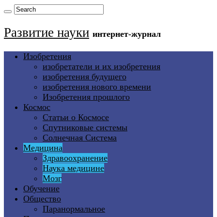
Развитие науки
интернет-журнал
Изобретения
изобретатели и их изобретения
изобретения будущего
изобретения нового времени
Изобретения прошлого
Космос
Статьи о Космосе
Спутниковые системы
Солнечная Система
Медицина
Здравоохранение
Наука медицине
Мозг
Обучение
Общество
Паранормальное