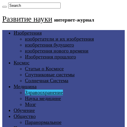
Развитие науки
интернет-журнал
Изобретения
изобретатели и их изобретения
изобретения будущего
изобретения нового времени
Изобретения прошлого
Космос
Статьи о Космосе
Спутниковые системы
Солнечная Система
Медицина
Здравоохранение
Наука медицине
Мозг
Обучение
Общество
Паранормальное