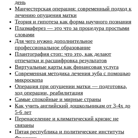
день
Манчестерская операция: современный подход к
лечению опущения матки
Теория и гипотеза как форма научного познания
Плазмаферез — это что за процедура простыми
словами
Для чего нужно дополнительное
профессиональное образование
Плантография стоп: что это, как делают
отпечатки и расшифровка результатов
Виртуальные карты как финансовая услуга
Современная методика лечения зуба с помощью
микроскопа
Операция при опущении матки — подготовка,
ход операции, реабилитация
Самые спокойные и мирные страны
Как учить английский дошкольникам от 3-4х до
5-6 лет
Перенаселение и климатический кризис не
связаны
Пятая республика и политические институты