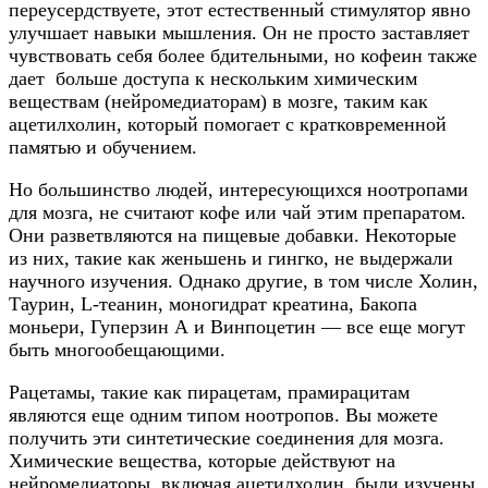
переусердствуете, этот естественный стимулятор явно
улучшает навыки мышления. Он не просто заставляет
чувствовать себя более бдительными, но кофеин также
дает больше доступа к нескольким химическим
веществам (нейромедиаторам) в мозге, таким как
ацетилхолин, который помогает с кратковременной
памятью и обучением.
Но большинство людей, интересующихся ноотропами
для мозга, не считают кофе или чай этим препаратом.
Они разветвляются на пищевые добавки. Некоторые
из них, такие как женьшень и гингко, не выдержали
научного изучения. Однако другие, в том числе Холин,
Таурин, L-теанин, моногидрат креатина, Бакопа
моньери, Гуперзин А и Винпоцетин — все еще могут
быть многообещающими.
Рацетамы, такие как пирацетам, прамирацитам
являются еще одним типом ноотропов. Вы можете
получить эти синтетические соединения для мозга.
Химические вещества, которые действуют на
нейромедиаторы, включая ацетилхолин, были изучены