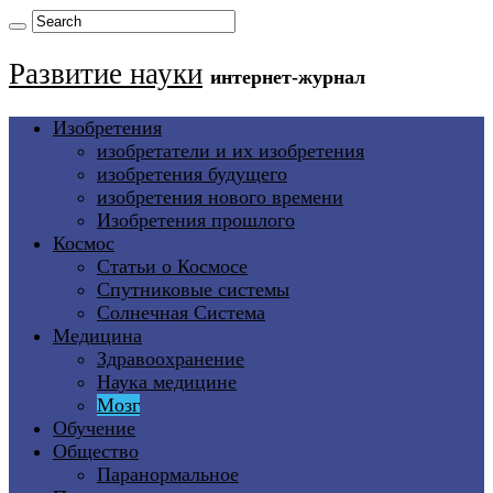
Развитие науки
интернет-журнал
Изобретения
изобретатели и их изобретения
изобретения будущего
изобретения нового времени
Изобретения прошлого
Космос
Статьи о Космосе
Спутниковые системы
Солнечная Система
Медицина
Здравоохранение
Наука медицине
Мозг
Обучение
Общество
Паранормальное