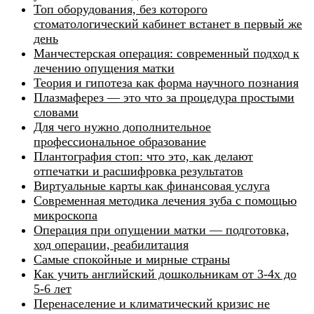
Топ оборудования, без которого
стоматологический кабинет встанет в первый же
день
Манчестерская операция: современный подход к
лечению опущения матки
Теория и гипотеза как форма научного познания
Плазмаферез — это что за процедура простыми
словами
Для чего нужно дополнительное
профессиональное образование
Плантография стоп: что это, как делают
отпечатки и расшифровка результатов
Виртуальные карты как финансовая услуга
Современная методика лечения зуба с помощью
микроскопа
Операция при опущении матки — подготовка,
ход операции, реабилитация
Самые спокойные и мирные страны
Как учить английский дошкольникам от 3-4х до
5-6 лет
Перенаселение и климатический кризис не