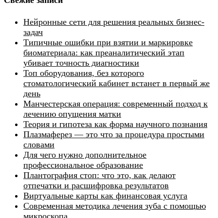
Нейронные сети для решения реальных бизнес-
задач
Типичные ошибки при взятии и маркировке
биоматериала: как преаналитический этап
убивает точность диагностики
Топ оборудования, без которого
стоматологический кабинет встанет в первый же
день
Манчестерская операция: современный подход к
лечению опущения матки
Теория и гипотеза как форма научного познания
Плазмаферез — это что за процедура простыми
словами
Для чего нужно дополнительное
профессиональное образование
Плантография стоп: что это, как делают
отпечатки и расшифровка результатов
Виртуальные карты как финансовая услуга
Современная методика лечения зуба с помощью
микроскопа