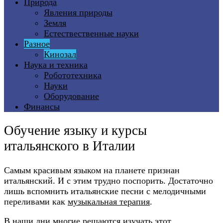
Природа
Явления природы
Земля
Естествественные науки
Разное
Кинозал
Наука и техника
Робототехника
Науки
Оборудование
Финансы
Обучение языку и курсы
итальянского в Италии
Самым красивым языком на планете признан
итальянский. И с этим трудно поспорить. Достаточно
лишь вспомнить итальянские песни с мелодичными
переливами как
музыкальная терапия
.
В наши дни многие решаются изучать этот