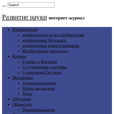
Развитие науки
интернет-журнал
Изобретения
изобретатели и их изобретения
изобретения будущего
изобретения нового времени
Изобретения прошлого
Космос
Статьи о Космосе
Спутниковые системы
Солнечная Система
Медицина
Здравоохранение
Наука медицине
Мозг
Обучение
Общество
Паранормальное