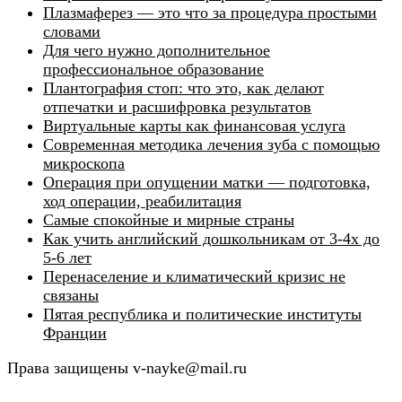
Плазмаферез — это что за процедура простыми
словами
Для чего нужно дополнительное
профессиональное образование
Плантография стоп: что это, как делают
отпечатки и расшифровка результатов
Виртуальные карты как финансовая услуга
Современная методика лечения зуба с помощью
микроскопа
Операция при опущении матки — подготовка,
ход операции, реабилитация
Самые спокойные и мирные страны
Как учить английский дошкольникам от 3-4х до
5-6 лет
Перенаселение и климатический кризис не
связаны
Пятая республика и политические институты
Франции
Права защищены v-nayke@mail.ru