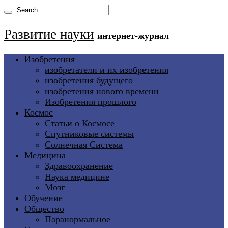
Развитие науки
интернет-журнал
Изобретения
изобретатели и их изобретения
изобретения будущего
изобретения нового времени
Изобретения прошлого
Космос
Статьи о Космосе
Спутниковые системы
Солнечная Система
Медицина
Здравоохранение
Наука медицине
Мозг
Обучение
Общество
Паранормальное