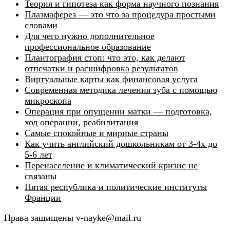
Теория и гипотеза как форма научного познания
Плазмаферез — это что за процедура простыми
словами
Для чего нужно дополнительное
профессиональное образование
Плантография стоп: что это, как делают
отпечатки и расшифровка результатов
Виртуальные карты как финансовая услуга
Современная методика лечения зуба с помощью
микроскопа
Операция при опущении матки — подготовка,
ход операции, реабилитация
Самые спокойные и мирные страны
Как учить английский дошкольникам от 3-4х до
5-6 лет
Перенаселение и климатический кризис не
связаны
Пятая республика и политические институты
Франции
Права защищены v-nayke@mail.ru