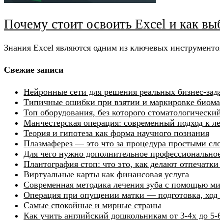
Почему стоит освоить Excel и как в
Знания Excel являются одним из ключевых инструменто
Свежие записи
Нейронные сети для решения реальных бизнес-зад
Типичные ошибки при взятии и маркировке биомат
Топ оборудования, без которого стоматологически
Манчестерская операция: современный подход к 
Теория и гипотеза как форма научного познания
Плазмаферез — это что за процедура простыми сл
Для чего нужно дополнительное профессиональное
Плантография стоп: что это, как делают отпечатк
Виртуальные карты как финансовая услуга
Современная методика лечения зуба с помощью м
Операция при опущении матки — подготовка, ход 
Самые спокойные и мирные страны
Как учить английский дошкольникам от 3-4х до 5-