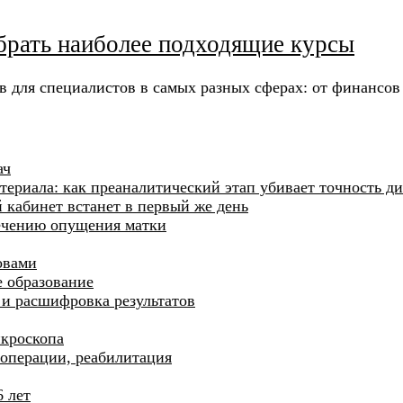
ыбрать наиболее подходящие курсы
в для специалистов в самых разных сферах: от финансо
ач
ериала: как преаналитический этап убивает точность д
й кабинет встанет в первый же день
лечению опущения матки
овами
 образование
и и расшифровка результатов
икроскопа
операции, реабилитация
6 лет