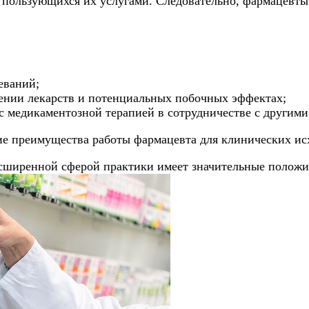
, пользующихся их услугами. Следовательно, фармацевт
еваний;
нии лекарств и потенциальных побочных эффектах;
 медикаментозной терапией в сотрудничестве с другим
 преимущества работы фармацевта для клинических исхо
асширенной сферой практики имеет значительные положи