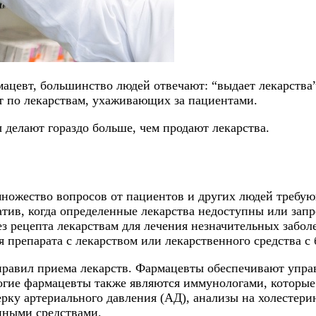
мацевт, большинство людей отвечают: “выдает лекарств
ст по лекарствам, ухаживающих за пациентами.
 делают гораздо больше, чем продают лекарства.
множество вопросов от пациентов и других людей требу
атив, когда определенные лекарства недоступны или зап
ез рецепта лекарствам для лечения незначительных заб
 препарата с лекарством или лекарственного средства с 
правил приема лекарств. Фармацевты обеспечивают упра
гие фармацевты также являются иммунологами, которые 
ку артериального давления (АД), анализы на холестерин,
нными средствами.