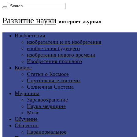
Развитие науки
интернет-журнал
Изобретения
изобретатели и их изобретения
изобретения будущего
изобретения нового времени
Изобретения прошлого
Космос
Статьи о Космосе
Спутниковые системы
Солнечная Система
Медицина
Здравоохранение
Наука медицине
Мозг
Обучение
Общество
Паранормальное