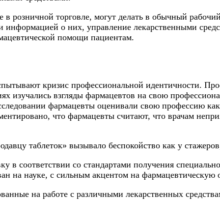
е в розничной торговле, могут делать в обычный рабочи
и информацией о них, управление лекарственными средст
рмацевтической помощи пациентам.
спытывают кризис профессиональной идентичности. Про
ях изучались взгляды фармацевтов на свою профессиона
исследовании фармацевты оценивали свою профессию как
ентировано, что фармацевты считают, что врачам неприя
родавцу таблеток» вызывало беспокойство как у стажеро
 в соответствии со стандартами получения специальног
ан на науке, с сильным акцентом на фармацевтическую о
анные на работе с различными лекарственных средствам