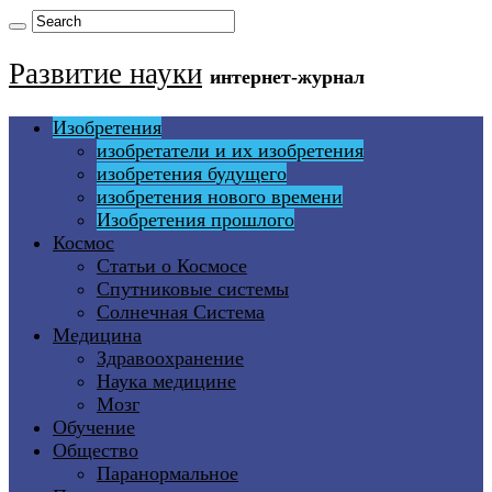
Развитие науки
интернет-журнал
Изобретения
изобретатели и их изобретения
изобретения будущего
изобретения нового времени
Изобретения прошлого
Космос
Статьи о Космосе
Спутниковые системы
Солнечная Система
Медицина
Здравоохранение
Наука медицине
Мозг
Обучение
Общество
Паранормальное