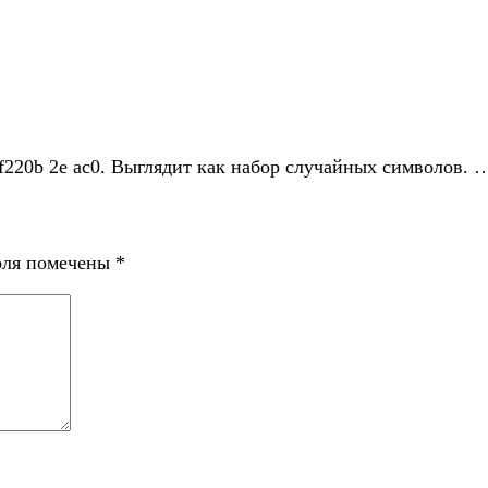
f220b 2e ac0. Выглядит как набор случайных символов. 
оля помечены
*