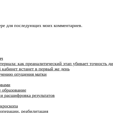
узере для последующих моих комментариев.
ач
ериала: как преаналитический этап убивает точность д
й кабинет встанет в первый же день
лечению опущения матки
овами
 образование
и и расшифровка результатов
икроскопа
операции, реабилитация