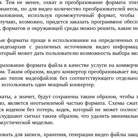
. Тем не менее, охват и преобразование формата эти
иантов, но для видео количество преобразователей вес
разования, используя промежуточный формат, чтобы
случаях, возможно, придется заказать программное обес
 форматов и окружающей среды можно решить, какие ин
ые форматы проще в использовании на определенных п
видеоархив с различных источников видео информа
оторый может дать пользователю возможность выбора м
азование формата файла в качестве услуги на коммерч
м. Таким образом, видео конвертор преобразовывает в
лько типов видеофайлов без соответствующего отдельн
 использовать один мощный конвертер.
жаты, а значит, будут сохранены таким образом, чтобы 
о, является неотъемлемой частью формата. Схемы сжати
 кодеком без потерь, кодек, который не может полнос
ухудшают сигнал таким образом, что удалить минималь
акустической моделью.
вать для записи, хранения, генерации видео файлы зак