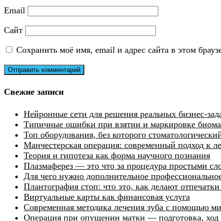
Email
Сайт
Сохранить моё имя, email и адрес сайта в этом бра
Свежие записи
Нейронные сети для решения реальных бизнес-зад
Типичные ошибки при взятии и маркировке биомат
Топ оборудования, без которого стоматологически
Манчестерская операция: современный подход к 
Теория и гипотеза как форма научного познания
Плазмаферез — это что за процедура простыми сл
Для чего нужно дополнительное профессиональное
Плантография стоп: что это, как делают отпечатк
Виртуальные карты как финансовая услуга
Современная методика лечения зуба с помощью м
Операция при опущении матки — подготовка, ход 