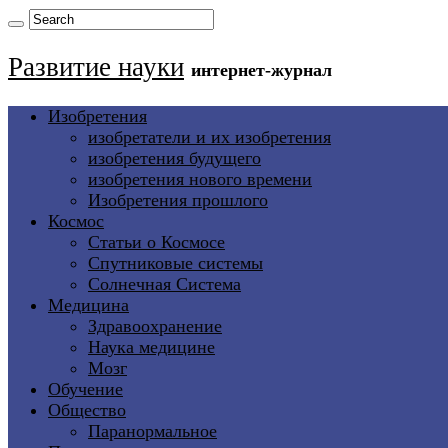
Развитие науки
интернет-журнал
Изобретения
изобретатели и их изобретения
изобретения будущего
изобретения нового времени
Изобретения прошлого
Космос
Статьи о Космосе
Спутниковые системы
Солнечная Система
Медицина
Здравоохранение
Наука медицине
Мозг
Обучение
Общество
Паранормальное